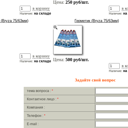
Цена:
250 руб/шт.
в корзину
в к
на складе
на
Наличие:
Наличие:
 (Bryza 75/63мм)
Герметик (Bryza 75/63мм)
в корзину
Цена:
500 руб/шт.
на складе
Наличие:
в к
на
Наличие:
Задайте свой вопрос
тема вопроса :
*
Контактное лицо :
*
Компания :
Телефон :
*
E-mail :