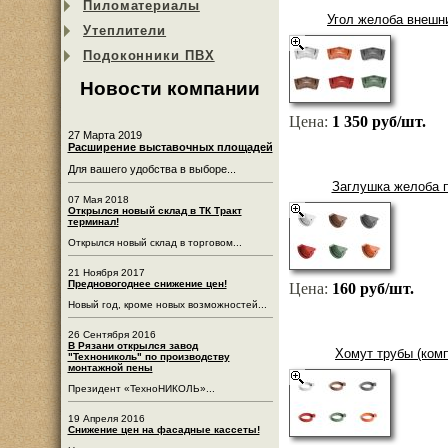
Пиломатериалы
Угол желоба внешни
Утеплители
Подоконники ПВХ
Новости компании
Цена:
1 350 руб/шт.
27 Марта 2019
Расширение выставочных площадей
Для вашего удобства в выборе...
Заглушка желоба п
07 Мая 2018
Открылся новый склад в ТК Тракт
терминал!
Открылся новый склад в торговом...
21 Ноября 2017
Предновогоднее снижение цен!
Цена:
160 руб/шт.
Новый год, кроме новых возможностей...
26 Сентября 2016
В Рязани открылся завод
Хомут трубы (комп
"Технониколь" по производству
монтажной пены
Президент «ТехноНИКОЛЬ»...
19 Апреля 2016
Снижение цен на фасадные кассеты!