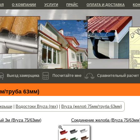
АЯ
О КОМПАНИИ
УСЛУГИ
ПРАЙС
ОПЛАТА И ДОСТАВКА
КО
Выезд замерщика
Посчитайте мне
Сравнительный расчет
мм/труба 63мм)
 крыши
|
Водостоки Bryza (пвх)
|
Bryza (желоб 75мм/труба 63мм)
й 3м (Bryza 75/63мм)
Соединение желоба (Bryza 75/63мм