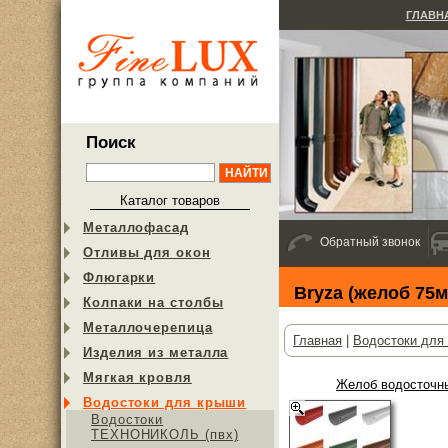
ГЛАВН
Поиск
Каталог товаров
Металлофасад
Обратный звонок
Отливы для окон
Флюгарки
Bryza (желоб 75
Колпаки на столбы
Металлочерепица
Главная
|
Водостоки для
Изделия из металла
Мягкая кровля
Желоб водосточны
Водостоки для крыши
Водостоки
ТЕХНОНИКОЛЬ (пвх)