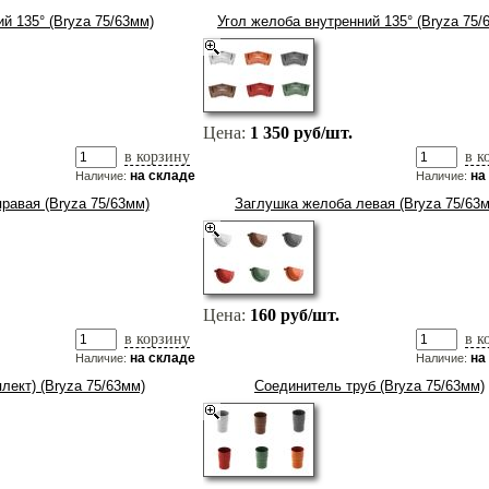
й 135° (Bryza 75/63мм)
Угол желоба внутренний 135° (Bryza 75/
Цена:
1 350 руб/шт.
в корзину
в к
на складе
на
Наличие:
Наличие:
равая (Bryza 75/63мм)
Заглушка желоба левая (Bryza 75/63
Цена:
160 руб/шт.
в корзину
в к
на складе
на
Наличие:
Наличие:
лект) (Bryza 75/63мм)
Соединитель труб (Bryza 75/63мм)