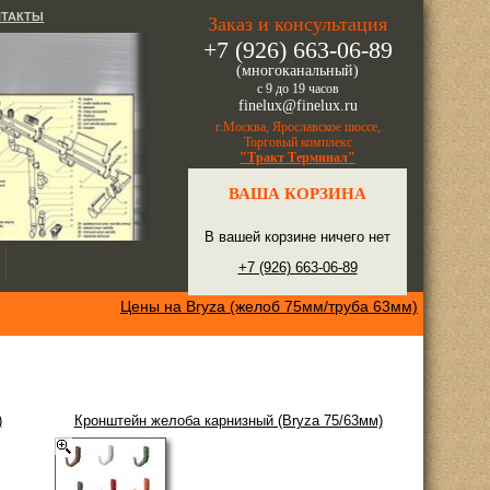
НТАКТЫ
Заказ и консультация
+7 (926) 663-06-89
(многоканальный)
с 9 до 19 часов
finelux@finelux.ru
г.Москва, Ярославское шоссе,
Торговый комплекс
"Тракт Терминал"
ВАША КОРЗИНА
В вашей корзине ничего нет
+7 (926) 663-06-89
Цены на Bryza (желоб 75мм/труба 63мм)
)
Кронштейн желоба карнизный (Bryza 75/63мм)