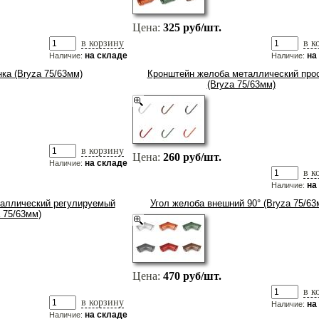
Цена:
325 руб/шт.
в корзину
в к
на складе
на
Наличие:
Наличие:
ка (Bryza 75/63мм)
Кронштейн желоба металлический про
(Bryza 75/63мм)
в корзину
Цена:
260 руб/шт.
на складе
Наличие:
в к
на
Наличие:
аллический регулируемый
Угол желоба внешний 90° (Bryza 75/63
a 75/63мм)
Цена:
470 руб/шт.
в к
в корзину
на
Наличие:
на складе
Наличие: