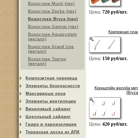
Водостоки Murol (пвх)
Водостоки Docke (пвх)
Цена:
720 руб/шт.
Водостоки Bryza (пвх)
Водостоки Gamrat (пвх)
Крепежная план
Водостоки Aquasystem
(металл)
Водостоки Grand Line
(металл)
Цена:
150 руб/шт.
Водостоки Тритон
(металл)
Композитная черепица
Элементы безопасности
Кронштейн желоба мет
(Bryz
Мансардные окна
Элементы вентиляции
Виниловый сайдинг
Цокольный сайдинг
Цена:
420 руб/шт.
Гидро и пароизоляция
Террасная доска из ДПК