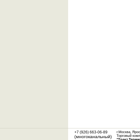
+7 (926) 663-06-89
г.Москва, Яро
Торговый ком
(многоканальный)
"Тракт Терми