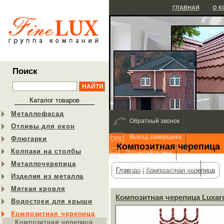
ГЛАВНАЯ
О 
Поиск
Каталог товаров
Металлофасад
Обратный звонок
Отливы для окон
Выезд замерщика
Флюгарки
Композитная черепица
Колпаки на столбы
Посчитайте мне
Металлочерепица
Сравнительный расчет
Главная
|
Композитная черепица
Изделия из металла
Мягкая кровля
Композитная черепица Luxar
Водостоки для крыши
Композитная черепица
Композитная черепица