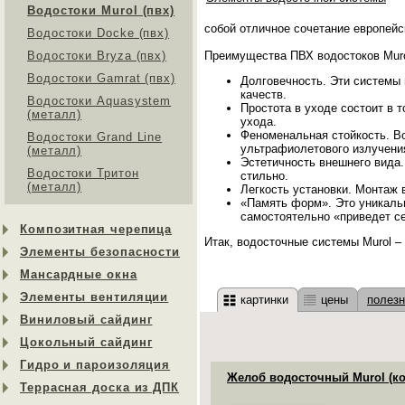
Водостоки Murol (пвх)
собой отличное сочетание европейс
Водостоки Docke (пвх)
Водостоки Bryza (пвх)
Преимущества ПВХ водостоков Muro
Водостоки Gamrat (пвх)
Долговечность. Эти системы 
качеств.
Водостоки Aquasystem
Простота в уходе состоит в т
(металл)
ухода.
Феноменальная стойкость. Во
Водостоки Grand Line
ультрафиолетового излучения
(металл)
Эстетичность внешнего вида.
Водостоки Тритон
стильно.
(металл)
Легкость установки. Монтаж 
«Память форм». Это уникаль
самостоятельно «приведет се
Композитная черепица
Итак, водосточные системы Murol –
Элементы безопасности
Мансардные окна
Элементы вентиляции
картинки
цены
полез
Виниловый сайдинг
Цокольный сайдинг
Гидро и пароизоляция
Желоб водосточный Murol (к
Террасная доска из ДПК