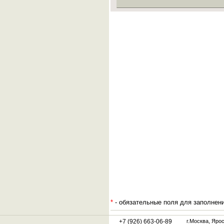
*
- обязательные поля для заполнен
+7 (926) 663-06-89
г.Москва, Яро