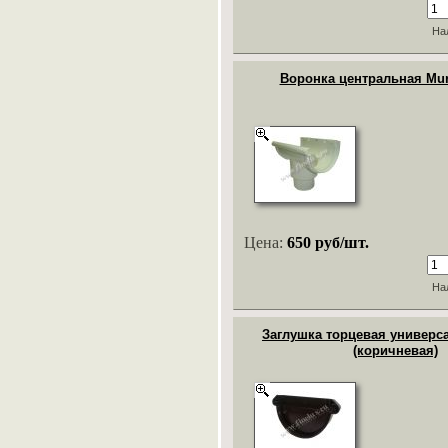
На
Воронка центральная Mur
Цена:
650 руб/шт.
На
Заглушка торцевая универс
(коричневая)