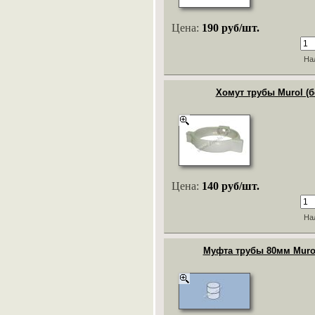
Цена:
190 руб/шт.
На
Хомут трубы Murol (
Цена:
140 руб/шт.
На
Муфта трубы 80мм Murol