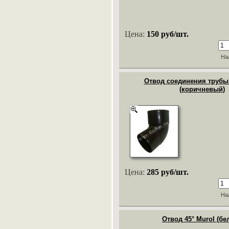
Цена:
150 руб/шт.
На
Отвод соединения трубы 
(коричневый)
Цена:
285 руб/шт.
На
Отвод 45° Murol (бе