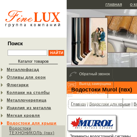
ГЛАВНАЯ
О 
Поиск
Каталог товаров
Металлофасад
Обратный звонок
Отливы для окон
Выезд замерщика
Флюгарки
Водостоки Murol (пвх)
Колпаки на столбы
Посчитайте мне
Металлочерепица
Сравнительный расчет
Главная
|
Водостоки для крыши
|
В
Изделия из металла
Мягкая кровля
Водостоки для крыши
Водостоки
ТЕХНОНИКОЛЬ (пвх)
Элементы водосточной системы