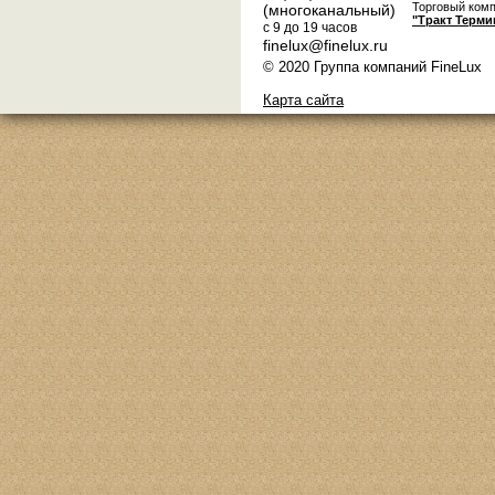
Торговый ком
(многоканальный)
"Тракт Терми
с 9 до 19 часов
finelux@finelux.ru
© 2020 Группа компаний FineLux
Карта сайта