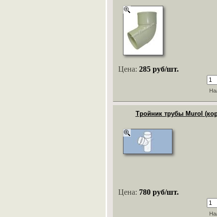
Цена:
285 руб/шт.
На
Тройник трубы Murol (ко
Цена:
780 руб/шт.
На