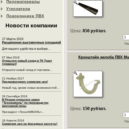
Пиломатериалы
Утеплители
Подоконники ПВХ
Новости компании
Цена:
850 руб/шт.
27 Марта 2019
Расширение выставочных площадей
На
Для вашего удобства в выборе...
Кронштейн желоба ПВХ Mur
07 Мая 2018
Открылся новый склад в ТК Тракт
терминал!
Открылся новый склад в торговом...
21 Ноября 2017
Предновогоднее снижение цен!
Новый год, кроме новых возможностей...
26 Сентября 2016
В Рязани открылся завод
"Технониколь" по производству
монтажной пены
Цена:
150 руб/шт.
Президент «ТехноНИКОЛЬ»...
19 Апреля 2016
На
Снижение цен на фасадные кассеты!