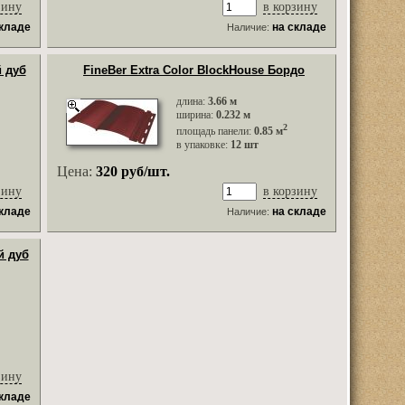
зину
в корзину
складе
на складе
Наличие:
й дуб
FineBer Extra Color BlockHouse Бордо
длина:
3.66 м
ширина:
0.232 м
2
площадь панели:
0.85 м
в упаковке:
12 шт
Цена:
320 руб/шт.
зину
в корзину
складе
на складе
Наличие:
й дуб
зину
складе