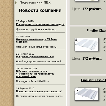
в 
Подоконники ПВХ
Цена:
172 руб/шт.
Новости компании
27 Марта 2019
Расширение выставочных площадей
Для вашего удобства в выборе...
FineBer Clas
07 Мая 2018
д
Открылся новый склад в ТК Тракт
терминал!
ш
п
Открылся новый склад в торговом...
в 
21 Ноября 2017
Предновогоднее снижение цен!
Цена:
172 руб/шт.
Новый год, кроме новых возможностей...
26 Сентября 2016
В Рязани открылся завод
"Технониколь" по производству
монтажной пены
FineBer Classic
Президент «ТехноНИКОЛЬ»...
д
19 Апреля 2016
Снижение цен на фасадные кассеты!
ш
п
На пороге лета, а значит повышенного...
в 