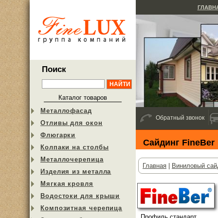
ГЛАВН
Поиск
Каталог товаров
Металлофасад
Обратный звонок
Отливы для окон
Флюгарки
Сайдинг FineBer
Колпаки на столбы
Металлочерепица
Главная
|
Виниловый сай
Изделия из металла
Мягкая кровля
Водостоки для крыши
Композитная черепица
Профиль стандарт