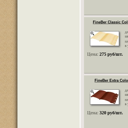
FineBer Classic Co
д
ш
п
в 
Цена:
275 руб/шт.
FineBer Extra Col
д
ш
п
в 
Цена:
320 руб/шт.