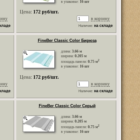
в упаковке:
16 шт
Цена:
172 руб/шт.
зину
в корзину
складе
на складе
Наличие:
FineBer Classic Color Бирюза
длина:
3.66 м
ширина:
0.205 м
2
площадь панели:
0.75 м
в упаковке:
16 шт
Цена:
172 руб/шт.
зину
в корзину
складе
на складе
Наличие:
FineBer Classic Color Серый
длина:
3.66 м
ширина:
0.205 м
2
площадь панели:
0.75 м
в упаковке:
16 шт