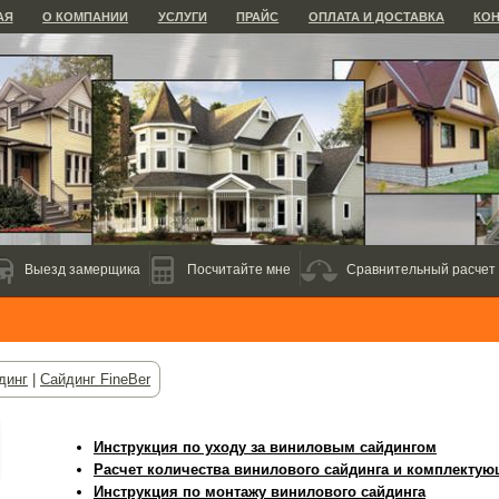
АЯ
О КОМПАНИИ
УСЛУГИ
ПРАЙС
ОПЛАТА И ДОСТАВКА
КО
Выезд замерщика
Посчитайте мне
Сравнительный расчет
динг
|
Сайдинг FineBer
Инструкция по уходу за виниловым сайдингом
Расчет количества винилового сайдинга и комплекту
Инструкция по монтажу винилового сайдинга