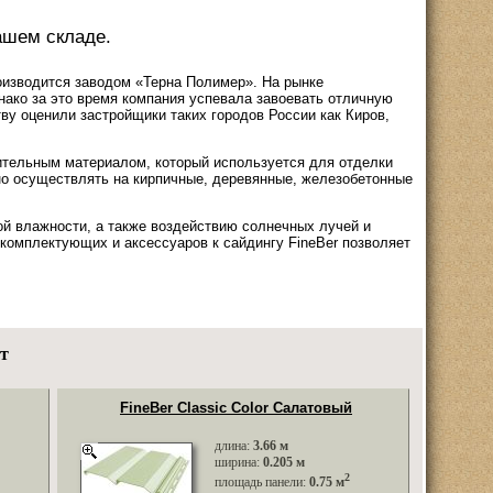
ашем складе.
роизводится заводом «Терна Полимер». На рынке
нако за это время компания успевала завоевать отличную
ву оценили застройщики таких городов России как Киров,
оительным материалом, который используется для отделки
но осуществлять на кирпичные, деревянные, железобетонные
ой влажности, а также воздействию солнечных лучей и
комплектующих и аксессуаров к сайдингу FineBer позволяет
т
FineBer Classic Color Салатовый
длина:
3.66 м
ширина:
0.205 м
2
площадь панели:
0.75 м