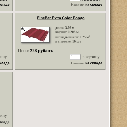
складе
на складе
Наличие:
FineBer Extra Color Бордо
длина:
3.66 м
ширина:
0.205 м
2
площадь панели:
0.75 м
в упаковке:
16 шт
Цена:
228 руб/шт.
зину
в корзину
складе
на складе
Наличие:
зину
складе