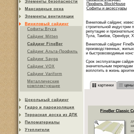
Элементы безопасности
Профиль BlockHouse
Софиты и аксессуары
Мансардные окна
Элементы вентиляции
Виниловый сайдинг, извес
Виниловый сайдинг
строительной индустрии п
Софиты Bryza
репутацию и признательно
Тула, Тамбов, Оренбург, Х
Сайдинг Mitten
Сайдинг FineBer
Виниловый сайдинг FineBe
производственных, жилых
Сайдинг Альта-Профиль
и быстровозводимые конс
Сайдинг Sayga
Срок эксплуатации сайдин
значительным перепадам т
Cайдинг VOX
воплотить в жизнь архите
Сайдинг Variform
Металлические
картинки
цены
комплектующие
Цокольный сайдинг
Гидро и пароизоляция
FineBer Classic 
Террасная доска из ДПК
д
Пиломатериалы
ш
Утеплители
п