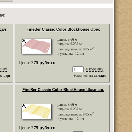
se
дал
FineBer Classic Color BlockHouse Орех
длина:
3.66 м
ширина:
0.232 м
2
площадь панели:
0.85 м
в упаковке:
12 шт
Цена:
275 руб/шт.
зину
в корзину
складе
на складе
Наличие:
FineBer Classic Color BlockHouse Шампань
длина:
3.66 м
ширина:
0.232 м
2
площадь панели:
0.85 м
в упаковке:
12 шт
Цена:
275 руб/шт.