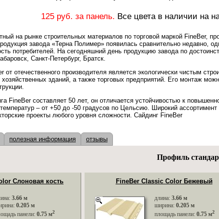
125 руб. за панель.
Все цвета в наличии на н
тный на рынке строительных материалов по торговой маркой FineBer, п
родукция завода «Терна Полимер» появилась сравнительно недавно, од
сть потребителей. На сегодняшний день продукцию завода по достоинст
абаровск, Санкт-Петербург, Братск.
r от отечественного производителя является экологически чистым стр
 хозяйственных зданий, а также торговых предприятий. Его монтаж мож
трукции.
га FineBer составляет 50 лет, он отличается устойчивостью к повышенн
емператур – от +50 до -50 градусов по Цельсию. Широкий ассортимент 
кторские проекты любого уровня сложности. Сайдинг FineBer
полезная информация
отзывы
Профиль стандар
Color Слоновая кость
FineBer Classic Color Бежевый
лина:
3.66 м
длина:
3.66 м
ирина:
0.205 м
ширина:
0.205 м
2
2
лощадь панели:
0.75 м
площадь панели:
0.75 м