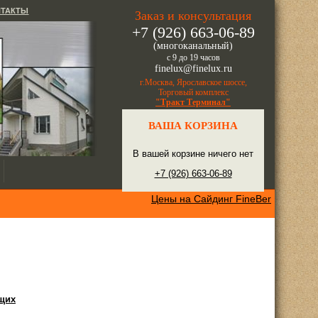
НТАКТЫ
Заказ и консультация
+7 (926) 663-06-89
(многоканальный)
с 9 до 19 часов
finelux@finelux.ru
г.Москва, Ярославское шоссе,
Торговый комплекс
"Тракт Терминал"
ВАША КОРЗИНА
В вашей корзине ничего нет
+7 (926) 663-06-89
Цены на Сайдинг FineBer
ющих