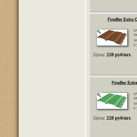
FineBer Extra 
д
ш
п
в 
Цена:
228 руб/шт.
FineBer Extr
д
ш
п
в 
Цена:
228 руб/шт.