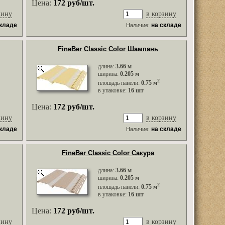
Цена:
172 руб/шт.
зину
в корзину
складе
на складе
Наличие:
FineBer Classic Color Шампань
длина:
3.66 м
ширина:
0.205 м
2
площадь панели:
0.75 м
в упаковке:
16 шт
Цена:
172 руб/шт.
зину
в корзину
складе
на складе
Наличие:
FineBer Classic Color Сакура
длина:
3.66 м
ширина:
0.205 м
2
площадь панели:
0.75 м
в упаковке:
16 шт
Цена:
172 руб/шт.
зину
в корзину