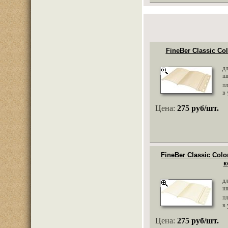
FineBer Classic Co
д
ш
п
в 
Цена:
275 руб/шт.
FineBer Classic Col
к
д
ш
п
в 
Цена:
275 руб/шт.