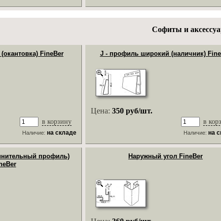
Софиты и аксессу
(окантовка) FineBer
J - профиль широкий (наличник) Fine
Цена:
350 руб/шт.
в корзину
в кор
на складе
на 
Наличие:
Наличие:
динительный профиль)
Наружный угол FineBer
neBer