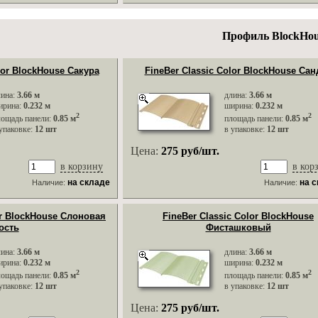
Профиль BlockHou
lor BlockHouse Сакура
FineBer Classic Color BlockHouse Сан
лина:
3.66 м
длина:
3.66 м
ирина:
0.232 м
ширина:
0.232 м
2
2
лощадь панели:
0.85 м
площадь панели:
0.85 м
упаковке:
12 шт
в упаковке:
12 шт
Цена:
275 руб/шт.
в корзину
в кор
на складе
на 
Наличие:
Наличие:
or BlockHouse Слоновая
FineBer Classic Color BlockHouse
ость
Фисташковый
лина:
3.66 м
длина:
3.66 м
ирина:
0.232 м
ширина:
0.232 м
2
2
лощадь панели:
0.85 м
площадь панели:
0.85 м
упаковке:
12 шт
в упаковке:
12 шт
Цена:
275 руб/шт.