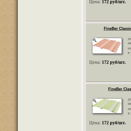
Цена:
172 руб/шт.
FineBer Class
д
ш
п
в 
Цена:
172 руб/шт.
FineBer Cla
д
ш
п
в 
Цена:
172 руб/шт.