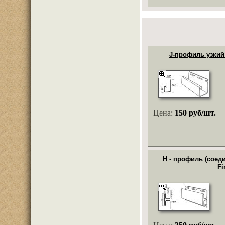
J-профиль узкий 
Цена:
150 руб/шт.
Н - профиль (сое
Fi