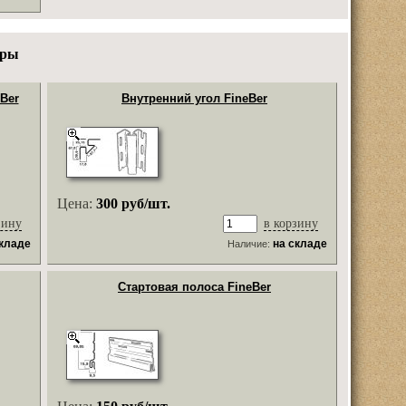
ары
Ber
Внутренний угол FineBer
Цена:
300 руб/шт.
зину
в корзину
складе
на складе
Наличие:
Стартовая полоса FineBer