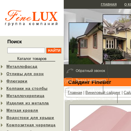
ГЛАВНАЯ
О 
Поиск
Каталог товаров
Металлофасад
Обратный звонок
Отливы для окон
Выезд замерщика
Флюгарки
Сайдинг FineBer
Колпаки на столбы
Посчитайте мне
Главная
|
Виниловый сайдинг
|
Сай
Металлочерепица
Сравнительный расчет
Изделия из металла
Мягкая кровля
Водостоки для крыши
Композитная черепица