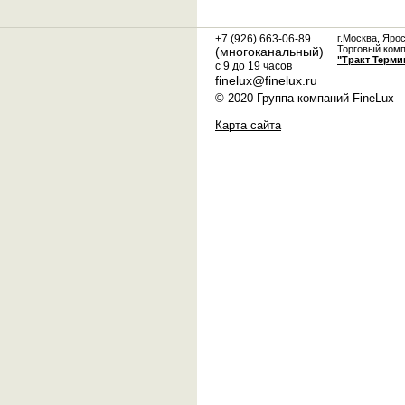
+7 (926) 663-06-89
г.Москва, Яро
Торговый ком
(многоканальный)
"Тракт Терми
с 9 до 19 часов
finelux@finelux.ru
© 2020 Группа компаний FineLux
Карта сайта