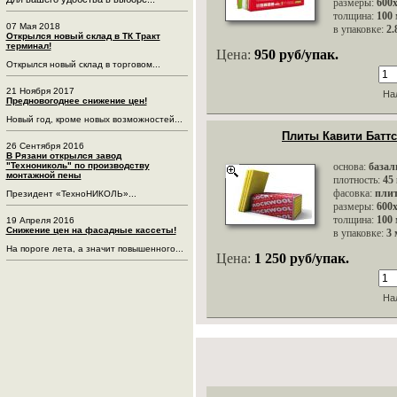
размеры:
600
толщина:
100
07 Мая 2018
в упаковке:
2.
Открылся новый склад в ТК Тракт
терминал!
Цена:
950 руб/упак.
Открылся новый склад в торговом...
21 Ноября 2017
На
Предновогоднее снижение цен!
Новый год, кроме новых возможностей...
Плиты Кавити Баттс
26 Сентября 2016
В Рязани открылся завод
основа:
базал
"Технониколь" по производству
монтажной пены
плотность:
45
фасовка:
пли
Президент «ТехноНИКОЛЬ»...
размеры:
600
толщина:
100
19 Апреля 2016
Снижение цен на фасадные кассеты!
в упаковке:
3 
На пороге лета, а значит повышенного...
Цена:
1 250 руб/упак.
На