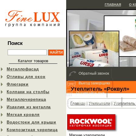
ГЛАВНАЯ
О 
Поиск
Каталог товаров
Металлофасад
Обратный звонок
Отливы для окон
Выезд замерщика
Флюгарки
Утеплитель «Роквул»
Колпаки на столбы
Посчитайте мне
Металлочерепица
Сравнительный расчет
Главная
|
Утеплители
|
Утеплитель
Изделия из металла
Мягкая кровля
Водостоки для крыши
Композитная черепица
Мягкие утеплители