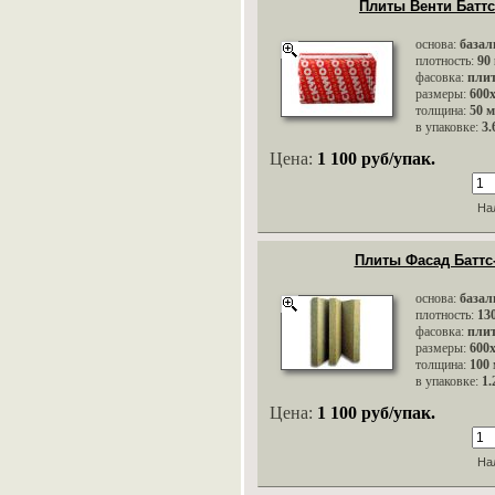
Плиты Венти Баттс
основа:
базал
плотность:
90
фасовка:
пли
размеры:
600
толщина:
50 
в упаковке:
3.
Цена:
1 100 руб/упак.
На
Плиты Фасад Баттс
основа:
базал
плотность:
13
фасовка:
пли
размеры:
600
толщина:
100
в упаковке:
1.
Цена:
1 100 руб/упак.
На