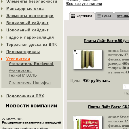
Элементы безопасности
Жесткие утеплители
Мансардные окна
Элементы вентиляции
картинки
цены
отзыв
Виниловый сайдинг
Цокольный сайдинг
Гидро и пароизоляция
Плиты Лайт Баттс-50 (уп.
Террасная доска из ДПК
основа:
базал
Пиломатериалы
плотность:
37
Утеплители
фасовка:
пли
Утеплитель Rockwool
размеры:
600
толщина:
50 
Утеплитель
в упаковке:
4.
ТехноНИКОЛЬ
Цена:
950 руб/упак.
Утеплитель Пенофол
На
Подоконники ПВХ
Новости компании
Плиты Лайт Баттс СК
основа:
базал
27 Марта 2019
плотность:
32
Расширение выставочных площадей
фасовка:
пли
Для вашего удобства в выборе...