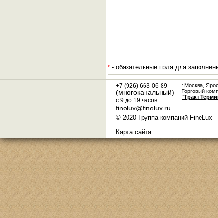
*
- обязательные поля для заполнен
+7 (926) 663-06-89
г.Москва, Яро
Торговый ком
(многоканальный)
"Тракт Терми
с 9 до 19 часов
finelux@finelux.ru
© 2020 Группа компаний FineLux
Карта сайта