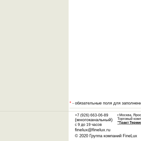
*
- обязательные поля для заполнен
+7 (926) 663-06-89
г.Москва, Яро
Торговый ком
(многоканальный)
"Тракт Терми
с 9 до 19 часов
finelux@finelux.ru
© 2020 Группа компаний FineLux