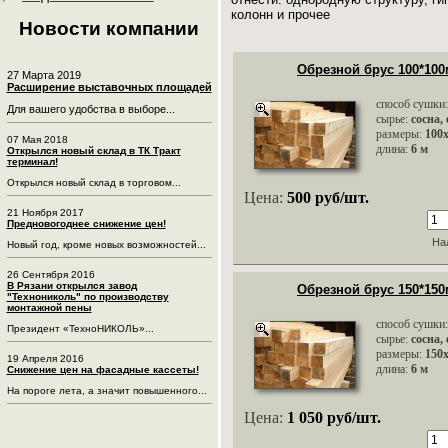
колонн и прочее
Новости компании
Обрезной брус 100*100
27 Марта 2019
Расширение выставочных площадей
способ сушки
Для вашего удобства в выборе...
сырье:
сосна,
размеры:
100
07 Мая 2018
длина:
6 м
Открылся новый склад в ТК Тракт
терминал!
Открылся новый склад в торговом...
Цена:
500 руб/шт.
21 Ноября 2017
Предновогоднее снижение цен!
На
Новый год, кроме новых возможностей...
26 Сентября 2016
В Рязани открылся завод
Обрезной брус 150*150
"Технониколь" по производству
монтажной пены
способ сушки
Президент «ТехноНИКОЛЬ»...
сырье:
сосна,
размеры:
150
19 Апреля 2016
длина:
6 м
Снижение цен на фасадные кассеты!
На пороге лета, а значит повышенного...
Цена:
1 050 руб/шт.