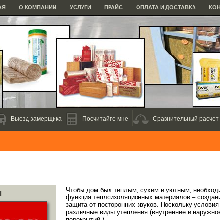
АЯ
О КОМПАНИИ
УСЛУГИ
ПРАЙС
ОПЛАТА И ДОСТАВКА
КО
Выезд замерщика
Посчитайте мне
Сравнительный расчет
Чтобы дом был теплым, сухим и уютным, необходи
l
функция теплоизоляционных материалов – создани
защита от посторонних звуков. Поскольку условия
различные виды утепления (внутреннее и наружное
перекрытий.)