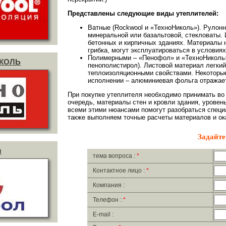
Представлены следующие виды утеплителей:
Ватные (Rockwool и «ТехноНиколь»). Рулон
минеральной или базальтовой, стекловаты. 
бетонных и кирпичных зданиях. Материалы н
грибка, могут эксплуатироваться в условия
Полимерными – «Пенофол» и «ТехноНиколь»
ИКОЛЬ
пенополистирол). Листовой материал легкий
теплоизоляционными свойствами. Некоторы
исполнении – алюминиевая фольга отражает
При покупке утеплителя необходимо принимать во
очередь, материалы стен и кровли здания, уровень
всеми этими нюансами помогут разобраться специ
также выполняем точные расчеты материалов и о
Задайте
л
тема вопроса :
*
Контактное лицо :
*
Компания :
Телефон :
*
E-mail :