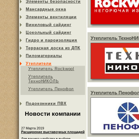
Элементы безопасности
Мансардные окна
Элементы вентиляции
Виниловый сайдинг
Цокольный сайдинг
Утеплитель ТехноН
Гидро и пароизоляция
Террасная доска из ДПК
Пиломатериалы
Утеплители
Утеплитель Rockwool
Утеплитель
ТехноНИКОЛЬ
Утеплитель Пенофол
Утеплитель Пенофо
Подоконники ПВХ
Новости компании
27 Марта 2019
Расширение выставочных площадей
Для вашего удобства в выборе...