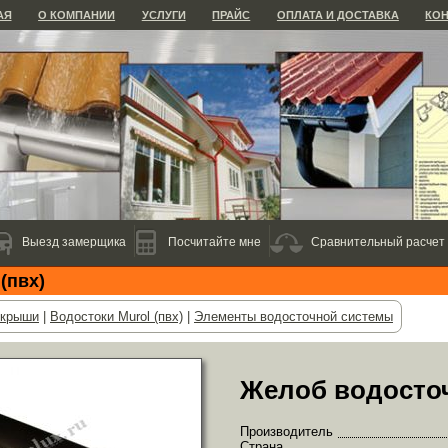
АЯ
О КОМПАНИИ
УСЛУГИ
ПРАЙС
ОПЛАТА И ДОСТАВКА
КО
Выезд замерщика
Посчитайте мне
Сравнительный расчет
(пвх)
 крыши
|
Водостоки Murol (пвх)
|
Элементы водосточной системы
Желоб водосточ
Производитель
Страна