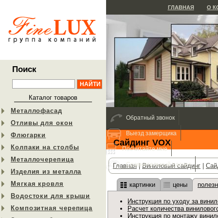
ГЛАВНАЯ
О 
Поиск
Каталог товаров
Металлофасад
Обратный звонок
Отливы для окон
Выезд замерщика
Флюгарки
Cайдинг VOX
Колпаки на столбы
Посчитайте мне
Металлочерепица
Сравнительный расчет
Главная
|
Виниловый сайдинг
|
Cай
Изделия из металла
Мягкая кровля
картинки
цены
полез
Водостоки для крыши
Инструкция по уходу за вини
Композитная черепица
Расчет количества виниловог
Инструкция по монтажу винил