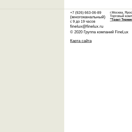
+7 (926) 663-06-89
г.Москва, Яро
Торговый ком
(многоканальный)
"Тракт Терми
с 9 до 19 часов
finelux@finelux.ru
© 2020 Группа компаний FineLux
Карта сайта