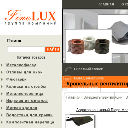
ГЛАВНАЯ
О 
Поиск
Каталог товаров
Металлофасад
Обратный звонок
Отливы для окон
Выезд замерщика
Флюгарки
Кровельные вентилят
Колпаки на столбы
Посчитайте мне
Металлочерепица
Сравнительный расчет
Главная
|
Элементы вентиляции
|
Э
Изделия из металла
Мягкая кровля
Аэратор коньковый Ridge Mas
Водостоки для крыши
Композитная черепица