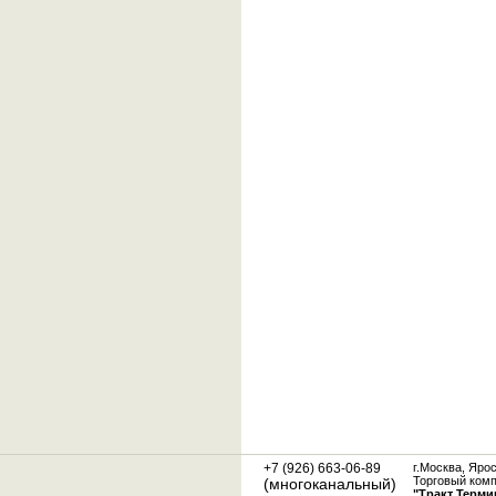
+7 (926) 663-06-89
г.Москва, Яро
Торговый ком
(многоканальный)
"Тракт Терми