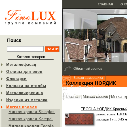
ГЛАВНАЯ
О 
Поиск
Каталог товаров
Металлофасад
Обратный звонок
Отливы для окон
Выезд замерщика
Флюгарки
Коллекция НОРДИК
Колпаки на столбы
Посчитайте мне
Металлочерепица
Сравнительный расчет
Главная
|
Мягкая кровля
|
Мягкая к
Изделия из металла
Мягкая кровля
TEGOLA НОРДИК Красный
Мягкая кровля Shinglas
размер гонта:
1х0.33
Мягкая кровля Katepal
площадь 1 уп.:
3.45 м
Мягкая кровля Tegola