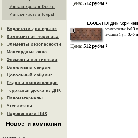
Цена:
512 руб/м ²
Мягкая кровля Docke
Мягкая кровля Icopal
TEGOLA НОРДИК Коричневы
Водостоки для крыши
размер гонта:
1х0.3 
площадь 1 уп.:
3.45 м
Композитная черепица
Элементы безопасности
Цена:
512 руб/м ²
Мансардные окна
Элементы вентиляции
Виниловый сайдинг
Цокольный сайдинг
Гидро и пароизоляция
Террасная доска из ДПК
Пиломатериалы
Утеплители
Подоконники ПВХ
Новости компании
27 Марта 2019