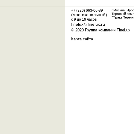
+7 (926) 663-06-89
г.Москва, Яро
Торговый ком
(многоканальный)
"Тракт Терми
с 9 до 19 часов
finelux@finelux.ru
© 2020 Группа компаний FineLux
Карта сайта