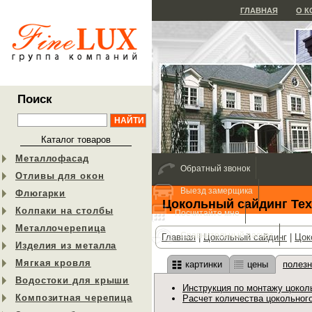
ГЛАВНАЯ
О 
Поиск
Каталог товаров
Металлофасад
Обратный звонок
Отливы для окон
Выезд замерщика
Флюгарки
Цокольный сайдинг Тех
Колпаки на столбы
Посчитайте мне
Металлочерепица
Сравнительный расчет
Главная
|
Цокольный сайдинг
|
Цок
Изделия из металла
Мягкая кровля
картинки
цены
полез
Водостоки для крыши
Инструкция по монтажу цоко
Композитная черепица
Расчет количества цокольног