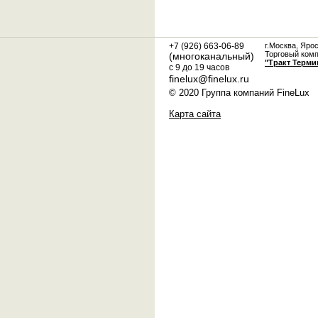
+7 (926) 663-06-89
г.Москва, Яро
Торговый ком
(многоканальный)
"Тракт Терми
с 9 до 19 часов
finelux@finelux.ru
© 2020 Группа компаний FineLux
Карта сайта