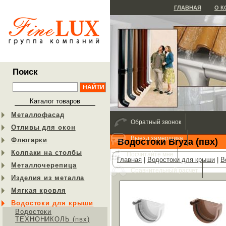
ГЛАВНАЯ
О 
Поиск
Каталог товаров
Металлофасад
Обратный звонок
Отливы для окон
Выезд замерщика
Флюгарки
Водостоки Bryza (пвх)
Колпаки на столбы
Посчитайте мне
Главная
|
Водостоки для крыши
|
В
Металлочерепица
Сравнительный расчет
Изделия из металла
Мягкая кровля
Водостоки для крыши
Водостоки
ТЕХНОНИКОЛЬ (пвх)