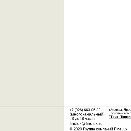
+7 (926) 663-06-89
г.Москва, Яро
Торговый ком
(многоканальный)
"Тракт Терми
с 9 до 19 часов
finelux@finelux.ru
© 2020 Группа компаний FineLux