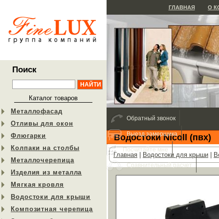
ГЛАВНАЯ
О 
Поиск
Каталог товаров
Металлофасад
Обратный звонок
Отливы для окон
Выезд замерщика
Флюгарки
Водостоки Nicoll (пвх)
Колпаки на столбы
Посчитайте мне
Главная
|
Водостоки для крыши
|
В
Металлочерепица
Сравнительный расчет
Изделия из металла
Мягкая кровля
Водостоки для крыши
Композитная черепица