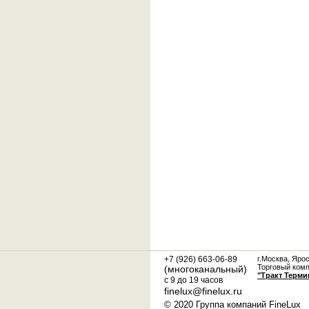
+7 (926) 663-06-89
г.Москва, Яро
Торговый ком
(многоканальный)
"Тракт Терми
с 9 до 19 часов
finelux@finelux.ru
© 2020 Группа компаний FineLux