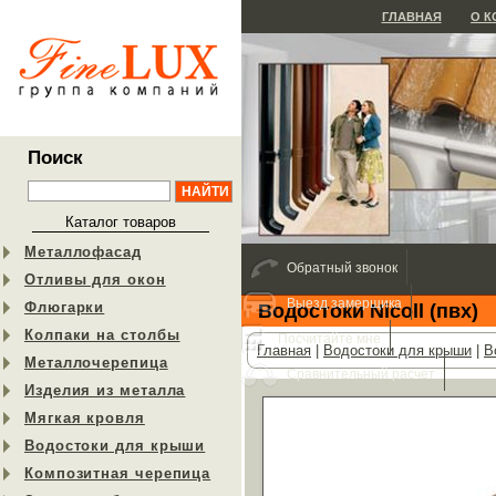
ГЛАВНАЯ
О 
Поиск
Каталог товаров
Металлофасад
Обратный звонок
Отливы для окон
Выезд замерщика
Флюгарки
Водостоки Nicoll (пвх)
Колпаки на столбы
Посчитайте мне
Главная
|
Водостоки для крыши
|
В
Металлочерепица
Сравнительный расчет
Изделия из металла
Мягкая кровля
Водостоки для крыши
Композитная черепица