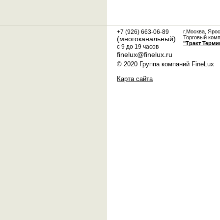
+7 (926) 663-06-89
г.Москва, Яро
Торговый ком
(многоканальный)
"Тракт Терми
с 9 до 19 часов
finelux@finelux.ru
© 2020 Группа компаний FineLux
Карта сайта