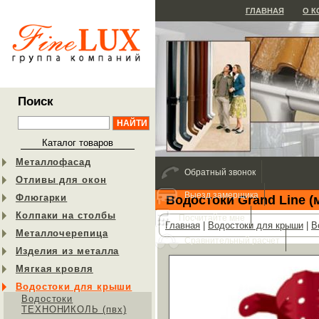
ГЛАВНАЯ
О 
Поиск
Каталог товаров
Металлофасад
Обратный звонок
Отливы для окон
Выезд замерщика
Флюгарки
Водостоки Grand Line (
Колпаки на столбы
Посчитайте мне
Главная
|
Водостоки для крыши
|
В
Металлочерепица
Сравнительный расчет
Изделия из металла
Мягкая кровля
Водостоки для крыши
Водостоки
ТЕХНОНИКОЛЬ (пвх)