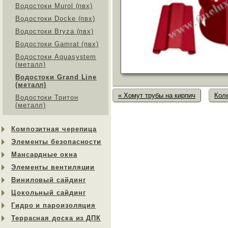
Водостоки Murol (пвх)
Водостоки Docke (пвх)
Водостоки Bryza (пвх)
Водостоки Gamrat (пвх)
Водостоки Aquasystem
(металл)
Водостоки Grand Line
(металл)
« Хомут трубы на кирпич
Коле
Водостоки Тритон
(металл)
Композитная черепица
Элементы безопасности
Мансардные окна
Элементы вентиляции
Виниловый сайдинг
Цокольный сайдинг
Гидро и пароизоляция
Террасная доска из ДПК