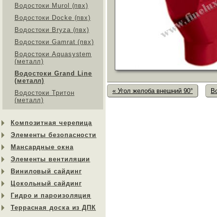
Водостоки Murol (пвх)
Водостоки Docke (пвх)
Водостоки Bryza (пвх)
Водостоки Gamrat (пвх)
Водостоки Aquasystem
(металл)
Водостоки Grand Line
(металл)
« Угол желоба внешний 90°
В
Водостоки Тритон
(металл)
Композитная черепица
Элементы безопасности
Мансардные окна
Элементы вентиляции
Виниловый сайдинг
Цокольный сайдинг
Гидро и пароизоляция
Террасная доска из ДПК