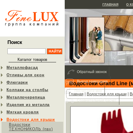
ГЛАВНАЯ
О 
Поиск
Каталог товаров
Металлофасад
Обратный звонок
Отливы для окон
Выезд замерщика
Флюгарки
Водостоки Grand Line (
Колпаки на столбы
Посчитайте мне
Главная
|
Водостоки для крыши
|
В
Металлочерепица
Сравнительный расчет
Изделия из металла
Мягкая кровля
Водостоки для крыши
Водостоки
ТЕХНОНИКОЛЬ (пвх)