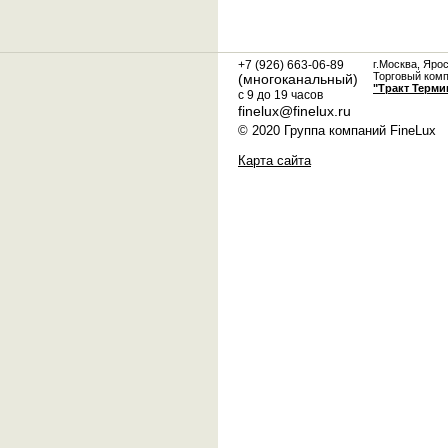
+7 (926) 663-06-89
г.Москва, Яро
Торговый ком
(многоканальный)
"Тракт Терми
с 9 до 19 часов
finelux@finelux.ru
© 2020 Группа компаний FineLux
Карта сайта