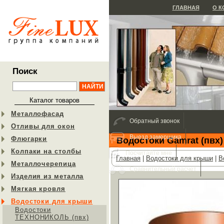
ГЛАВНАЯ
О 
Поиск
Каталог товаров
Металлофасад
Обратный звонок
Отливы для окон
Выезд замерщика
Флюгарки
Водостоки Gamrat (пвх)
Колпаки на столбы
Посчитайте мне
Главная
|
Водостоки для крыши
|
В
Металлочерепица
Сравнительный расчет
Изделия из металла
Мягкая кровля
Водостоки для крыши
Водостоки
ТЕХНОНИКОЛЬ (пвх)