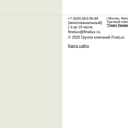
+7 (926) 663-06-89
г.Москва, Яро
Торговый ком
(многоканальный)
"Тракт Терми
с 9 до 19 часов
finelux@finelux.ru
© 2020 Группа компаний FineLux
Карта сайта