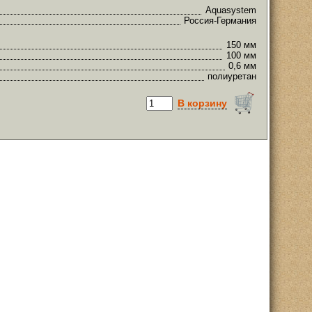
Aquasystem
Россия-Германия
150 мм
100 мм
0,6 мм
полиуретан
В корзину