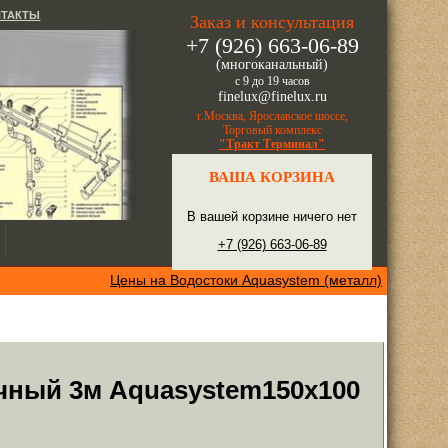
НТАКТЫ
Заказ и консультация
+7 (926) 663-06-89
(многоканальный)
с 9 до 19 часов
finelux@finelux.ru
г.Москва, Ярославское шоссе,
Торговый комплекс
"Тракт Терминал"
ВАША КОРЗИНА
В вашей корзине ничего нет
+7 (926) 663-06-89
Цены на Водостоки Aquasystem (металл)
чный 3м Aquasystem150х100