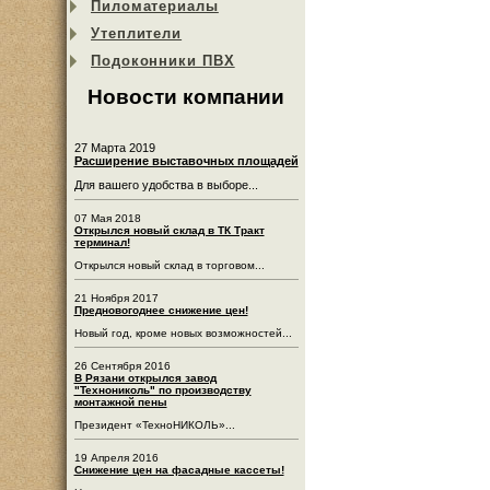
Пиломатериалы
Утеплители
Подоконники ПВХ
Новости компании
27 Марта 2019
Расширение выставочных площадей
Для вашего удобства в выборе...
07 Мая 2018
Открылся новый склад в ТК Тракт
терминал!
Открылся новый склад в торговом...
21 Ноября 2017
Предновогоднее снижение цен!
Новый год, кроме новых возможностей...
26 Сентября 2016
В Рязани открылся завод
"Технониколь" по производству
монтажной пены
Президент «ТехноНИКОЛЬ»...
19 Апреля 2016
Снижение цен на фасадные кассеты!