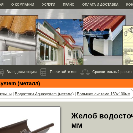
АЯ
О КОМПАНИИ
УСЛУГИ
ПРАЙС
ОПЛАТА И ДОСТАВКА
КО
Выезд замерщика
Посчитайте мне
Сравнительный расчет
ystem (металл)
 крыши
|
Водостоки Aquasystem (металл)
|
Большая система 150х100мм
Желоб водосто
мм