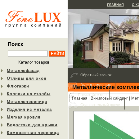
ГЛАВНАЯ
О 
Поиск
Каталог товаров
Металлофасад
Обратный звонок
Отливы для окон
Выезд замерщика
Флюгарки
Металлические компле
Колпаки на столбы
Посчитайте мне
Главная
|
Виниловый сайдинг
|
Мет
Металлочерепица
Сравнительный расчет
Изделия из металла
Мягкая кровля
Водостоки для крыши
Композитная черепица