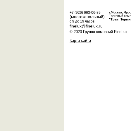
+7 (926) 663-06-89
г.Москва, Яро
Торговый ком
(многоканальный)
"Тракт Терми
с 9 до 19 часов
finelux@finelux.ru
© 2020 Группа компаний FineLux
Карта сайта