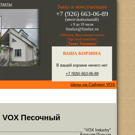
НТАКТЫ
Заказ и консультация
+7 (926) 663-06-89
(многоканальный)
с 9 до 19 часов
finelux@finelux.ru
г.Москва, Ярославское шоссе,
Торговый комплекс
"Тракт Терминал"
ВАША КОРЗИНА
В вашей корзине ничего нет
+7 (926) 663-06-89
Цены на Cайдинг VOX
ь VOX Песочный
"VOX Industry"
Бельгия-Польша