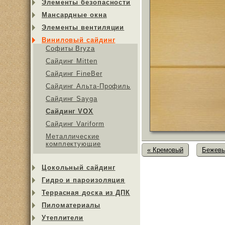
Элементы безопасности
Мансардные окна
Элементы вентиляции
Виниловый сайдинг
Софиты Bryza
Сайдинг Mitten
Сайдинг FineBer
Сайдинг Альта-Профиль
Сайдинг Sayga
Cайдинг VOX
Сайдинг Variform
Металлические
комплектующие
« Кремовый
Бежевы
Цокольный сайдинг
Гидро и пароизоляция
Террасная доска из ДПК
Пиломатериалы
Утеплители