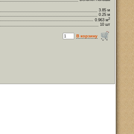
3.85 м
0.25 м
2
0.963 м
10 шт
В корзину