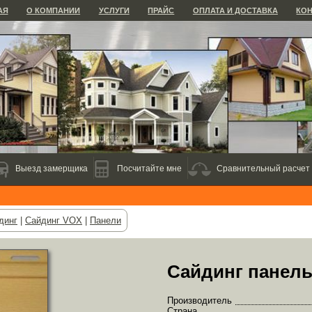
АЯ
О КОМПАНИИ
УСЛУГИ
ПРАЙС
ОПЛАТА И ДОСТАВКА
КО
Выезд замерщика
Посчитайте мне
Сравнительный расчет
динг
|
Cайдинг VOX
|
Панели
Сайдинг панел
Производитель
Страна