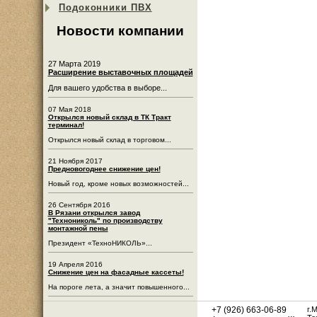
Подоконники ПВХ
Новости компании
27 Марта 2019
Расширение выставочных площадей
Для вашего удобства в выборе...
07 Мая 2018
Открылся новый склад в ТК Тракт
терминал!
Открылся новый склад в торговом...
21 Ноября 2017
Предновогоднее снижение цен!
Новый год, кроме новых возможностей...
26 Сентября 2016
В Рязани открылся завод
"Технониколь" по производству
монтажной пены
Президент «ТехноНИКОЛЬ»...
19 Апреля 2016
Снижение цен на фасадные кассеты!
На пороге лета, а значит повышенного...
+7 (926) 663-06-89
г.