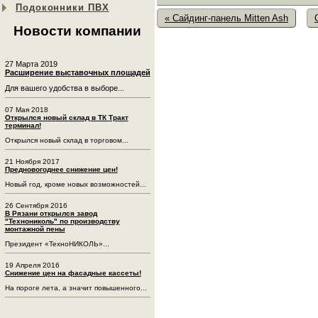
Подоконники ПВХ
« Сайдинг-панель Mitten Ash
Новости компании
27 Марта 2019
Расширение выставочных площадей
Для вашего удобства в выборе...
07 Мая 2018
Открылся новый склад в ТК Тракт
терминал!
Открылся новый склад в торговом...
21 Ноября 2017
Предновогоднее снижение цен!
Новый год, кроме новых возможностей...
26 Сентября 2016
В Рязани открылся завод
"Технониколь" по производству
монтажной пены
Президент «ТехноНИКОЛЬ»...
19 Апреля 2016
Снижение цен на фасадные кассеты!
На пороге лета, а значит повышенного...