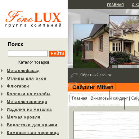
ГЛАВНАЯ
О 
Поиск
Каталог товаров
Металлофасад
Обратный звонок
Отливы для окон
Выезд замерщика
Флюгарки
Сайдинг Mitten
Колпаки на столбы
Посчитайте мне
Главная
|
Виниловый сайдинг
|
Сай
Металлочерепица
Сравнительный расчет
Изделия из металла
Мягкая кровля
Водостоки для крыши
Композитная черепица