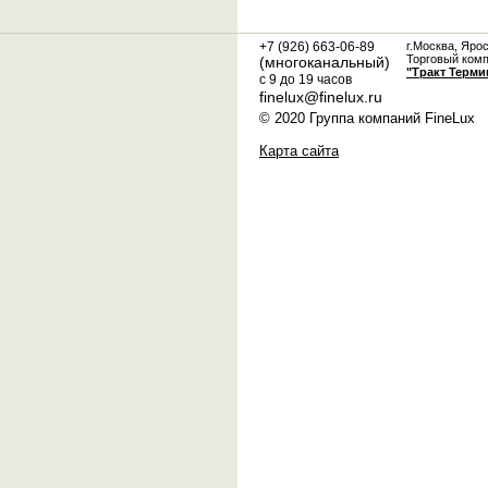
+7 (926) 663-06-89
г.Москва, Яро
Торговый ком
(многоканальный)
"Тракт Терми
с 9 до 19 часов
finelux@finelux.ru
© 2020 Группа компаний FineLux
Карта сайта