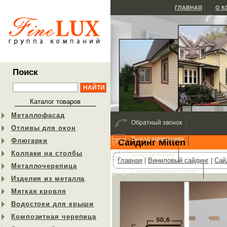
ГЛАВНАЯ
О 
Поиск
Каталог товаров
Металлофасад
Обратный звонок
Отливы для окон
Выезд замерщика
Флюгарки
Сайдинг Mitten
Колпаки на столбы
Посчитайте мне
Главная
|
Виниловый сайдинг
|
Сай
Металлочерепица
Сравнительный расчет
Изделия из металла
Мягкая кровля
Водостоки для крыши
Композитная черепица