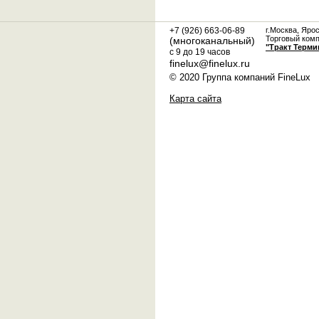
+7 (926) 663-06-89
г.Москва, Яро
Торговый ком
(многоканальный)
"Тракт Терми
с 9 до 19 часов
finelux@finelux.ru
© 2020 Группа компаний FineLux
Карта сайта