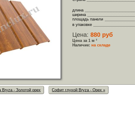
длина
ширина
площадь панели
в упаковке
Цена:
880 руб
Цена за 1 м ²
Наличие:
на складе
 Bryza - Золотой орех
Софит глухой Bryza - Орех »