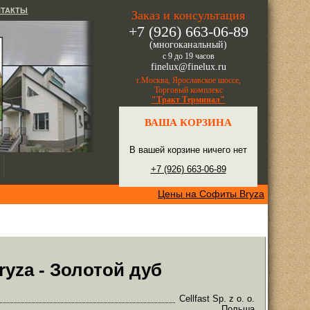
НТАКТЫ
Заказ и консультация
+7 (926) 663-06-89
(многоканальный)
с 9 до 19 часов
finelux@finelux.ru
г.Москва, Ярославское шоссе,
Торговый комплекс
"Тракт Терминал"
ВАША КОРЗИНА
В вашей корзине ничего нет
+7 (926) 663-06-89
Цены на Софиты Bryza
yza - Золотой дуб
Cellfast Sp. z o. o.
Польша