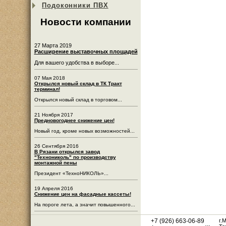
Подоконники ПВХ
Новости компании
27 Марта 2019
Расширение выставочных площадей
Для вашего удобства в выборе...
07 Мая 2018
Открылся новый склад в ТК Тракт
терминал!
Открылся новый склад в торговом...
21 Ноября 2017
Предновогоднее снижение цен!
Новый год, кроме новых возможностей...
26 Сентября 2016
В Рязани открылся завод
"Технониколь" по производству
монтажной пены
Президент «ТехноНИКОЛЬ»...
19 Апреля 2016
Снижение цен на фасадные кассеты!
На пороге лета, а значит повышенного...
+7 (926) 663-06-89
г.