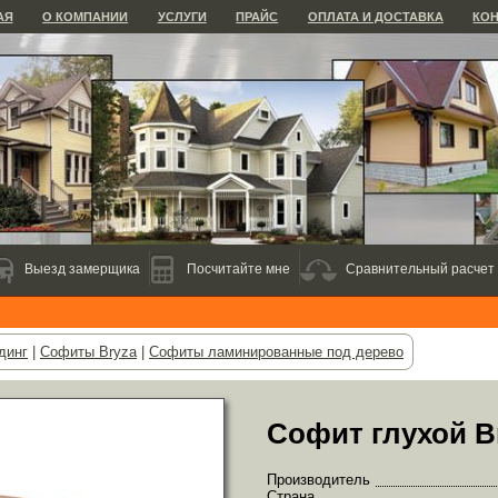
АЯ
О КОМПАНИИ
УСЛУГИ
ПРАЙС
ОПЛАТА И ДОСТАВКА
КО
Выезд замерщика
Посчитайте мне
Сравнительный расчет
динг
|
Софиты Bryza
|
Софиты ламинированные под дерево
Софит глухой Br
Производитель
Страна