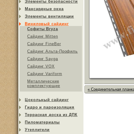
Элементы безопасности
Мансардные окна
Элементы вентиляции
Виниловый сайдинг
Софиты Bryza
Сайдинг Mitten
Сайдинг FineBer
Сайдинг Альта-Профиль
Сайдинг Sayga
Cайдинг VOX
Сайдинг Variform
Металлические
комплектующие
« Соединительная планка
Цокольный сайдинг
Гидро и пароизоляция
Террасная доска из ДПК
Пиломатериалы
Утеплители