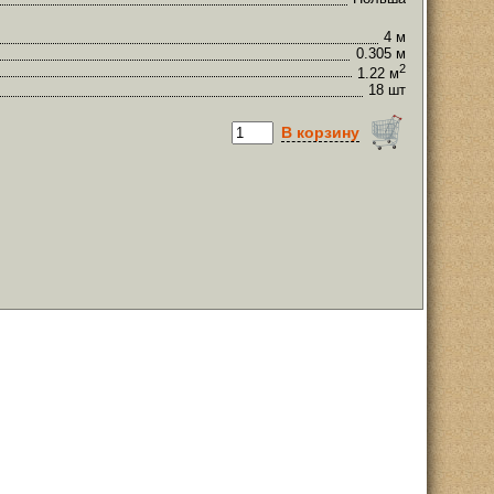
4 м
0.305 м
2
1.22 м
18 шт
В корзину