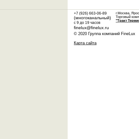
+7 (926) 663-06-89
г.Москва, Яро
Торговый ком
(многоканальный)
"Тракт Терми
с 9 до 19 часов
finelux@finelux.ru
© 2020 Группа компаний FineLux
Карта сайта