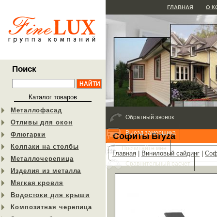
ГЛАВНАЯ
О 
Поиск
Каталог товаров
Металлофасад
Обратный звонок
Отливы для окон
Выезд замерщика
Флюгарки
Софиты Bryza
Колпаки на столбы
Посчитайте мне
Главная
|
Виниловый сайдинг
|
Соф
Металлочерепица
Сравнительный расчет
Изделия из металла
Мягкая кровля
Водостоки для крыши
Композитная черепица