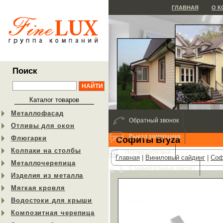
ГЛАВНАЯ
О 
Поиск
Каталог товаров
Металлофасад
Обратный звонок
Отливы для окон
Выезд замерщика
Флюгарки
Софиты Bryza
Колпаки на столбы
Посчитайте мне
Главная
|
Виниловый сайдинг
|
Соф
Металлочерепица
Сравнительный расчет
Изделия из металла
Мягкая кровля
Водостоки для крыши
Композитная черепица