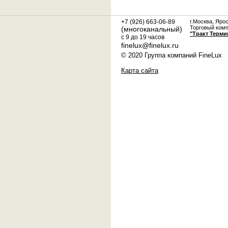
+7 (926) 663-06-89
г.Москва, Яро
Торговый ком
(многоканальный)
"Тракт Терми
с 9 до 19 часов
finelux@finelux.ru
© 2020 Группа компаний FineLux
Карта сайта