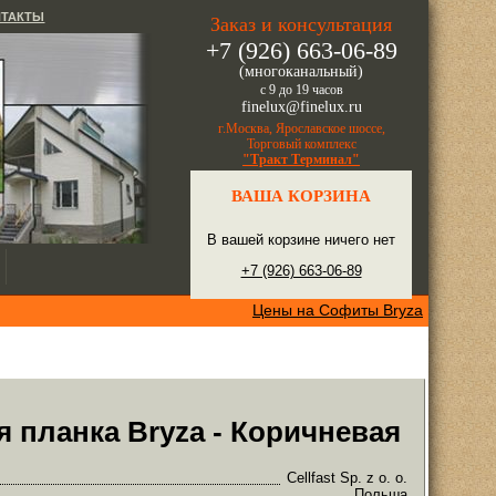
НТАКТЫ
Заказ и консультация
+7 (926) 663-06-89
(многоканальный)
с 9 до 19 часов
finelux@finelux.ru
г.Москва, Ярославское шоссе,
Торговый комплекс
"Тракт Терминал"
ВАША КОРЗИНА
В вашей корзине ничего нет
+7 (926) 663-06-89
Цены на Софиты Bryza
 планка Bryza - Коричневая
Cellfast Sp. z o. o.
Польша