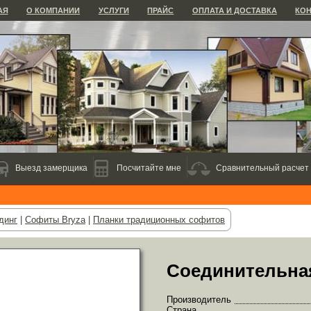
АЯ
О КОМПАНИИ
УСЛУГИ
ПРАЙС
ОПЛАТА И ДОСТАВКА
КО
Выезд замерщика
Посчитайте мне
Сравнительный расчет
динг
|
Софиты Bryza
|
Планки традиционных софитов
Соединительная
Производитель
Страна