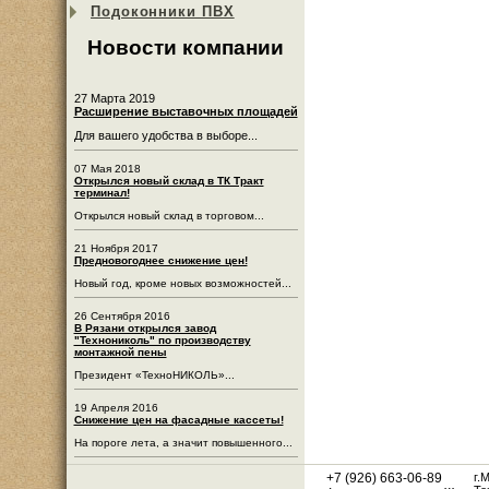
Подоконники ПВХ
Новости компании
27 Марта 2019
Расширение выставочных площадей
Для вашего удобства в выборе...
07 Мая 2018
Открылся новый склад в ТК Тракт
терминал!
Открылся новый склад в торговом...
21 Ноября 2017
Предновогоднее снижение цен!
Новый год, кроме новых возможностей...
26 Сентября 2016
В Рязани открылся завод
"Технониколь" по производству
монтажной пены
Президент «ТехноНИКОЛЬ»...
19 Апреля 2016
Снижение цен на фасадные кассеты!
На пороге лета, а значит повышенного...
+7 (926) 663-06-89
г.