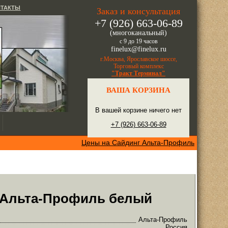
НТАКТЫ
Заказ и консультация
+7 (926) 663-06-89
(многоканальный)
с 9 до 19 часов
finelux@finelux.ru
г.Москва, Ярославское шоссе,
Торговый комплекс
"Тракт Терминал"
ВАША КОРЗИНА
В вашей корзине ничего нет
+7 (926) 663-06-89
Цены на Сайдинг Альта-Профиль
 Альта-Профиль белый
Альта-Профиль
Россия