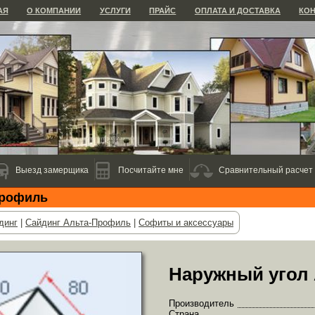
АЯ
О КОМПАНИИ
УСЛУГИ
ПРАЙС
ОПЛАТА И ДОСТАВКА
КО
Выезд замерщика
Посчитайте мне
Сравнительный расчет
Профиль
динг
|
Сайдинг Альта-Профиль
|
Софиты и аксессуары
Наружный угол
Производитель
Страна