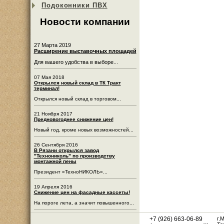
Подоконники ПВХ
Новости компании
27 Марта 2019
Расширение выставочных площадей
Для вашего удобства в выборе...
07 Мая 2018
Открылся новый склад в ТК Тракт
терминал!
Открылся новый склад в торговом...
21 Ноября 2017
Предновогоднее снижение цен!
Новый год, кроме новых возможностей...
26 Сентября 2016
В Рязани открылся завод
"Технониколь" по производству
монтажной пены
Президент «ТехноНИКОЛЬ»...
19 Апреля 2016
Снижение цен на фасадные кассеты!
На пороге лета, а значит повышенного...
+7 (926) 663-06-89
г.