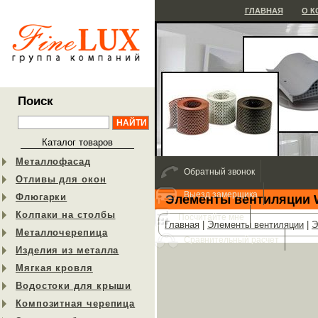
ГЛАВНАЯ
О 
Поиск
Каталог товаров
Металлофасад
Обратный звонок
Отливы для окон
Выезд замерщика
Флюгарки
Элементы вентиляции W
Колпаки на столбы
Посчитайте мне
Главная
|
Элементы вентиляции
|
Э
Металлочерепица
Сравнительный расчет
Изделия из металла
Мягкая кровля
Водостоки для крыши
Композитная черепица