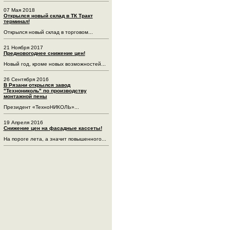
07 Мая 2018
Открылся новый склад в ТК Тракт
терминал!
Открылся новый склад в торговом...
21 Ноября 2017
Предновогоднее снижение цен!
Новый год, кроме новых возможностей...
26 Сентября 2016
В Рязани открылся завод
"Технониколь" по производству
монтажной пены
Президент «ТехноНИКОЛЬ»...
19 Апреля 2016
Снижение цен на фасадные кассеты!
На пороге лета, а значит повышенного...