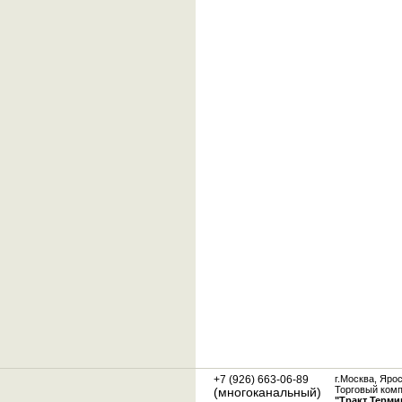
+7 (926) 663-06-89
г.Москва, Яро
Торговый ком
(многоканальный)
"Тракт Терми