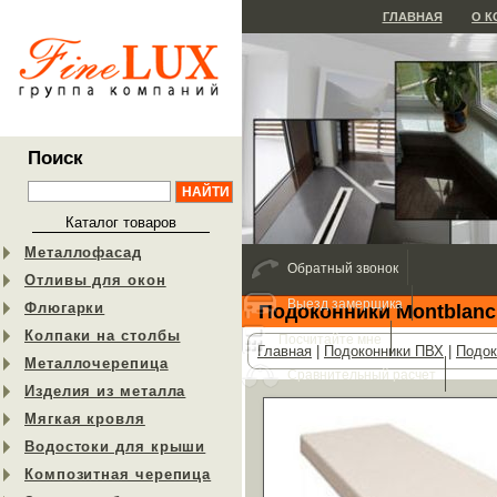
ГЛАВНАЯ
О 
Поиск
Каталог товаров
Металлофасад
Обратный звонок
Отливы для окон
Выезд замерщика
Флюгарки
Подоконники Montblanc
Колпаки на столбы
Посчитайте мне
Главная
|
Подоконники ПВХ
|
Подок
Металлочерепица
Сравнительный расчет
Изделия из металла
Мягкая кровля
Водостоки для крыши
Композитная черепица