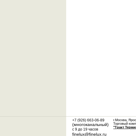
+7 (926) 663-06-89
г.Москва, Яро
Торговый ком
(многоканальный)
"Тракт Терми
с 9 до 19 часов
finelux@finelux.ru