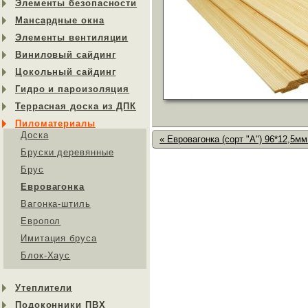
Элементы безопасности
Мансардные окна
Элементы вентиляции
Виниловый сайдинг
Цокольный сайдинг
Гидро и пароизоляция
Террасная доска из ДПК
Пиломатериалы
Доска
« Евровагонка (сорт "А") 96*12,5мм
Бруски деревянные
Брус
Евровагонка
Вагонка-штиль
Европол
Имитация бруса
Блок-Хаус
Утеплители
Подоконники ПВХ