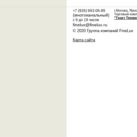
+7 (926) 663-06-89
г.Москва, Яро
Торговый ком
(многоканальный)
"Тракт Терми
с 9 до 19 часов
finelux@finelux.ru
© 2020 Группа компаний FineLux
Карта сайта