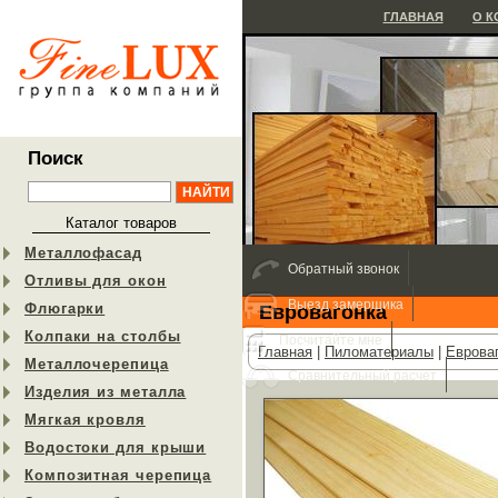
ГЛАВНАЯ
О 
Поиск
Каталог товаров
Металлофасад
Обратный звонок
Отливы для окон
Выезд замерщика
Флюгарки
Евровагонка
Колпаки на столбы
Посчитайте мне
Главная
|
Пиломатериалы
|
Еврова
Металлочерепица
Сравнительный расчет
Изделия из металла
Мягкая кровля
Водостоки для крыши
Композитная черепица