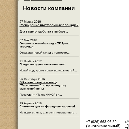
Новости компании
27 Марта 2019
Расширение выставочных площадей
Для вашего удобства в выборе...
07 Мая 2018
Открылся новый склад в ТК Тракт
терминал!
Открылся новый склад в торговом...
21 Ноября 2017
Предновогоднее снижение цен!
Новый год, кроме новых возможностей...
26 Сентября 2016
В Рязани открылся завод
"Технониколь" по производству
монтажной пены
Президент «ТехноНИКОЛЬ»...
19 Апреля 2016
Снижение цен на фасадные кассеты!
На пороге лета, а значит повышенного...
+7 (926) 663-06-89
г.
То
(многоканальный)
"Т