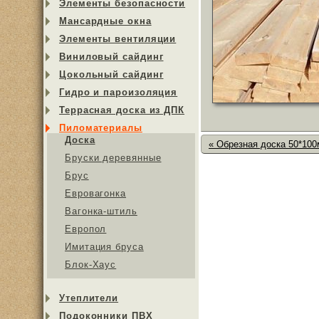
Элементы безопасности
Мансардные окна
Элементы вентиляции
Виниловый сайдинг
Цокольный сайдинг
Гидро и пароизоляция
Террасная доска из ДПК
Пиломатериалы
Доска
« Обрезная доска 50*100
Бруски деревянные
Брус
Евровагонка
Вагонка-штиль
Европол
Имитация бруса
Блок-Хаус
Утеплители
Подоконники ПВХ