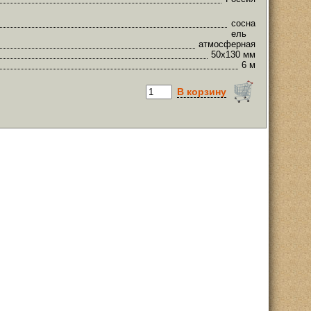
сосна
ель
атмосферная
50х130 мм
6 м
В корзину