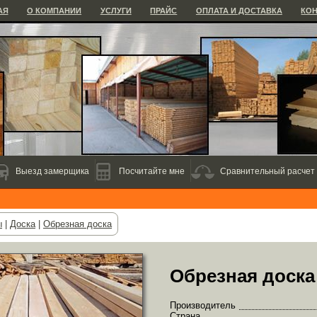
АЯ
О КОМПАНИИ
УСЛУГИ
ПРАЙС
ОПЛАТА И ДОСТАВКА
КО
Выезд замерщика
Посчитайте мне
Сравнительный расчет
ы
|
Доска
|
Обрезная доска
Обрезная доска 
Производитель
Страна