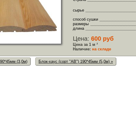
сырье
способ сушки
размеры
длина
Цена:
600 руб
Цена за 1 м ²
Наличие:
на складе
190*45мм (3,0м)
Блок-хаус (сорт "АB") 190*45мм (5,0м) »