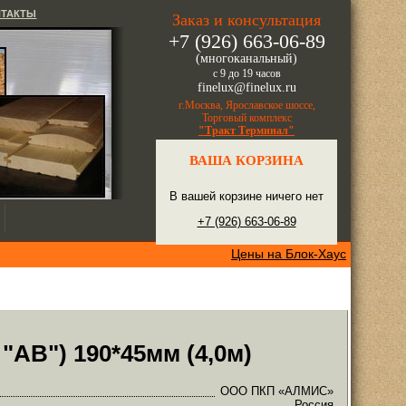
НТАКТЫ
Заказ и консультация
+7 (926) 663-06-89
(многоканальный)
с 9 до 19 часов
finelux@finelux.ru
г.Москва, Ярославское шоссе,
Торговый комплекс
"Тракт Терминал"
ВАША КОРЗИНА
В вашей корзине ничего нет
+7 (926) 663-06-89
Цены на Блок-Хаус
 "АB") 190*45мм (4,0м)
ООО ПКП «АЛМИС»
Россия