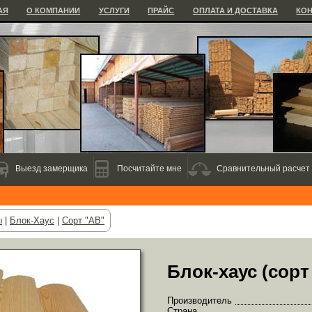
АЯ
О КОМПАНИИ
УСЛУГИ
ПРАЙС
ОПЛАТА И ДОСТАВКА
КО
Выезд замерщика
Посчитайте мне
Сравнительный расчет
ы
|
Блок-Хаус
|
Сорт "АВ"
Блок-хаус (сорт
Производитель
Страна