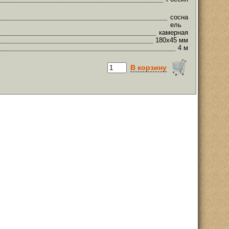
сосна
ель
камерная
180х45 мм
4 м
В корзину