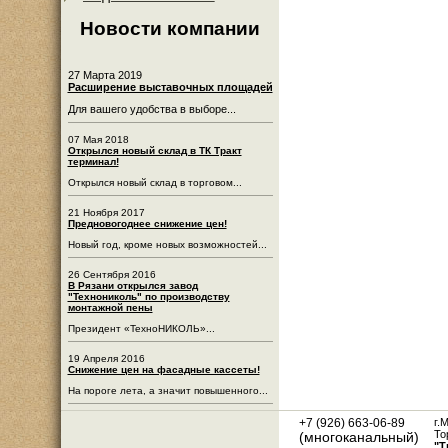
Новости компании
27 Марта 2019
Расширение выставочных площадей
Для вашего удобства в выборе...
07 Мая 2018
Открылся новый склад в ТК Тракт
терминал!
Открылся новый склад в торговом...
21 Ноября 2017
Предновогоднее снижение цен!
Новый год, кроме новых возможностей...
26 Сентября 2016
В Рязани открылся завод
"Технониколь" по производству
монтажной пены
Президент «ТехноНИКОЛЬ»...
19 Апреля 2016
Снижение цен на фасадные кассеты!
На пороге лета, а значит повышенного...
+7 (926) 663-06-89
г.
То
(многоканальный)
"Т