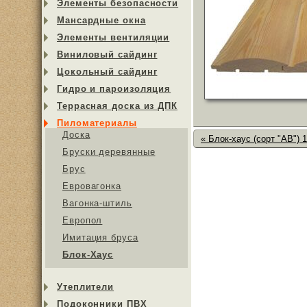
Элементы безопасности
Мансардные окна
Элементы вентиляции
Виниловый сайдинг
Цокольный сайдинг
Гидро и пароизоляция
Террасная доска из ДПК
Пиломатериалы
Доска
« Блок-хаус (сорт "АB") 
Бруски деревянные
Брус
Евровагонка
Вагонка-штиль
Европол
Имитация бруса
Блок-Хаус
Утеплители
Подоконники ПВХ