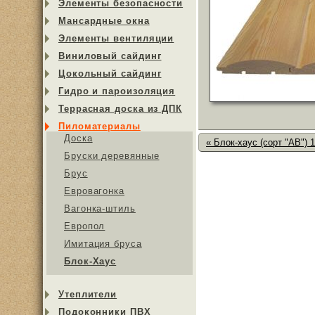
Элементы безопасности
Мансардные окна
Элементы вентиляции
Виниловый сайдинг
Цокольный сайдинг
Гидро и пароизоляция
Террасная доска из ДПК
Пиломатериалы
Доска
« Блок-хаус (сорт "АB") 
Бруски деревянные
Брус
Евровагонка
Вагонка-штиль
Европол
Имитация бруса
Блок-Хаус
Утеплители
Подоконники ПВХ