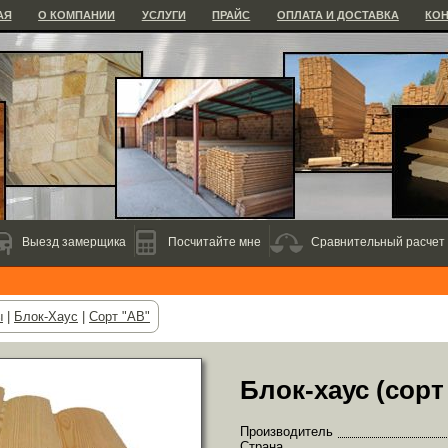
АЯ
О КОМПАНИИ
УСЛУГИ
ПРАЙС
ОПЛАТА И ДОСТАВКА
КО
Выезд замерщика
Посчитайте мне
Сравнительный расчет
ы
|
Блок-Хаус
|
Сорт "АВ"
Блок-хаус (сорт
Производитель
Страна