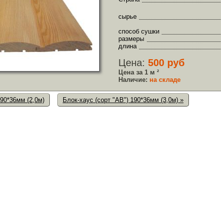
сырье
способ сушки
размеры
длина
Цена:
500 руб
Цена за 1 м ²
Наличие:
на складе
190*36мм (2,0м)
Блок-хаус (сорт "АB") 190*36мм (3,0м) »