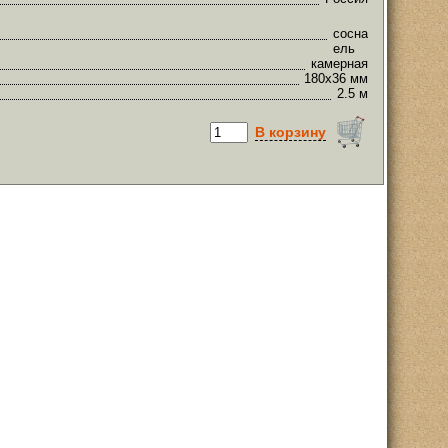
сосна
ель
камерная
180х36 мм
2.5 м
В корзину