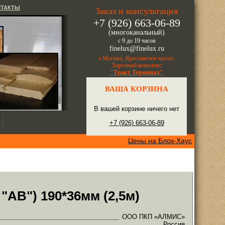
НТАКТЫ
Заказ и консультация
+7 (926) 663-06-89
(многоканальный)
с 9 до 19 часов
finelux@finelux.ru
г.Москва, Ярославское шоссе,
Торговый комплекс
"Тракт Терминал"
ВАША КОРЗИНА
В вашей корзине ничего нет
+7 (926) 663-06-89
Цены на Блок-Хаус
 "АB") 190*36мм (2,5м)
ООО ПКП «АЛМИС»
Россия