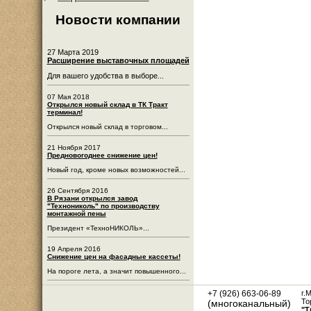
Новости компании
27 Марта 2019
Расширение выставочных площадей
Для вашего удобства в выборе...
07 Мая 2018
Открылся новый склад в ТК Тракт
терминал!
Открылся новый склад в торговом...
21 Ноября 2017
Предновогоднее снижение цен!
Новый год, кроме новых возможностей...
26 Сентября 2016
В Рязани открылся завод
"Технониколь" по производству
монтажной пены
Президент «ТехноНИКОЛЬ»...
19 Апреля 2016
Снижение цен на фасадные кассеты!
На пороге лета, а значит повышенного...
+7 (926) 663-06-89
г.
То
(многоканальный)
"Т