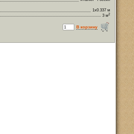
1х0.337 м
2
3 м
В корзину