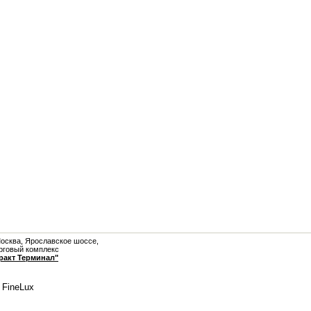
Москва, Ярославское шоссе,
рговый комплекс
ракт Терминал"
 FineLux