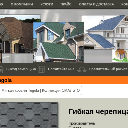
АЯ
О КОМПАНИИ
УСЛУГИ
ПРАЙС
ОПЛАТА И ДОСТАВКА
КО
Выезд замерщика
Посчитайте мне
Сравнительный расчет
egola
|
Мягкая кровля Tegola
|
Коллекция СМАЛЬТО
Гибкая черепи
Производитель
Страна