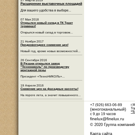
Расширение выставочных площадей
Для вашего удобства в выборе...
07 Мая 2018
Открылся новый склад в ТК Тракт
терминал!
Открылся новый склад в торговом...
21 Ноября 2017
Предновогоднее снижение цен!
Новый год, кроме новых возможностей...
26 Сентября 2016
В Рязани открылся завод
"Технониколь" по производству
монтажной пены
Президент «ТехноНИКОЛЬ»...
19 Апреля 2016
Снижение цен на фасадные кассеты!
На пороге лета, а значит повышенного...
+7 (926) 663-06-89
г.
То
(многоканальный)
"Т
с 9 до 19 часов
finelux@finelux.ru
© 2020 Группа компаний
Карта сайта