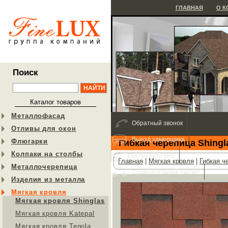
ГЛАВНАЯ
О 
Поиск
Каталог товаров
Металлофасад
Обратный звонок
Отливы для окон
Выезд замерщика
Флюгарки
Гибкая черепица Shingl
Колпаки на столбы
Посчитайте мне
Главная
|
Мягкая кровля
|
Гибкая ч
Металлочерепица
Сравнительный расчет
Изделия из металла
Мягкая кровля
Мягкая кровля Shinglas
Мягкая кровля Katepal
Мягкая кровля Tegola