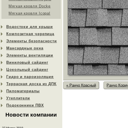
Мягкая кровля Docke
Мягкая кровля Icopal
Водостоки для крыши
Композитная черепица
Элементы безопасности
Мансардные окна
Элементы вентиляции
Виниловый сайдинг
Цокольный сайдинг
Гидро и пароизоляция
Террасная доска из ДПК
« Ранчо Красный
Ранчо Кори
Пиломатериалы
Утеплители
Подоконники ПВХ
Новости компании
27 Марта 2019