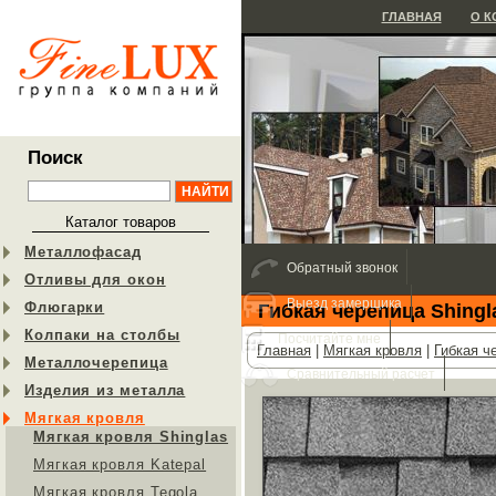
ГЛАВНАЯ
О 
Поиск
Каталог товаров
Металлофасад
Обратный звонок
Отливы для окон
Выезд замерщика
Флюгарки
Гибкая черепица Shingl
Колпаки на столбы
Посчитайте мне
Главная
|
Мягкая кровля
|
Гибкая ч
Металлочерепица
Сравнительный расчет
Изделия из металла
Мягкая кровля
Мягкая кровля Shinglas
Мягкая кровля Katepal
Мягкая кровля Tegola