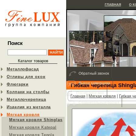
ГЛАВНАЯ
О 
Поиск
Каталог товаров
Металлофасад
Обратный звонок
Отливы для окон
Выезд замерщика
Флюгарки
Гибкая черепица Shingl
Колпаки на столбы
Посчитайте мне
Главная
|
Мягкая кровля
|
Гибкая ч
Металлочерепица
Сравнительный расчет
Изделия из металла
Мягкая кровля
Мягкая кровля Shinglas
Мягкая кровля Katepal
Мягкая кровля Tegola