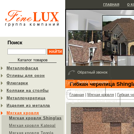
ГЛАВНАЯ
О 
Поиск
Каталог товаров
Металлофасад
Обратный звонок
Отливы для окон
Выезд замерщика
Флюгарки
Гибкая черепица Shingl
Колпаки на столбы
Посчитайте мне
Главная
|
Мягкая кровля
|
Гибкая ч
Металлочерепица
Сравнительный расчет
Изделия из металла
Мягкая кровля
Мягкая кровля Shinglas
Мягкая кровля Katepal
Мягкая кровля Tegola