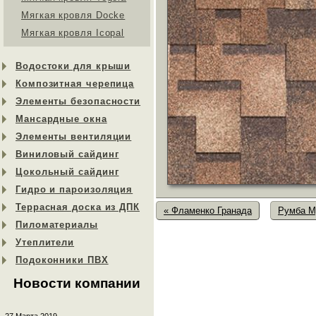
Мягкая кровля Docke
Мягкая кровля Icopal
Водостоки для крыши
Композитная черепица
Элементы безопасности
Мансардные окна
Элементы вентиляции
Виниловый сайдинг
Цокольный сайдинг
Гидро и пароизоляция
Террасная доска из ДПК
« Фламенко Гранада
Румба М
Пиломатериалы
Утеплители
Подоконники ПВХ
Новости компании
27 Марта 2019