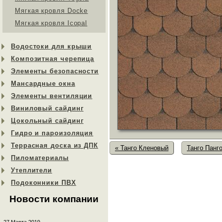
Мягкая кровля Docke
Мягкая кровля Icopal
Водостоки для крыши
Композитная черепица
Элементы безопасности
Мансардные окна
Элементы вентиляции
Виниловый сайдинг
Цокольный сайдинг
Гидро и пароизоляция
Террасная доска из ДПК
« Танго Кленовый
Танго Панг
Пиломатериалы
Утеплители
Подоконники ПВХ
Новости компании
27 Марта 2019