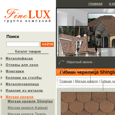
ГЛАВНАЯ
О 
Поиск
Каталог товаров
Металлофасад
Обратный звонок
Отливы для окон
Выезд замерщика
Флюгарки
Гибкая черепица Shingl
Колпаки на столбы
Посчитайте мне
Главная
|
Мягкая кровля
|
Гибкая ч
Металлочерепица
Сравнительный расчет
Изделия из металла
Мягкая кровля
Мягкая кровля Shinglas
Мягкая кровля Katepal
Мягкая кровля Tegola