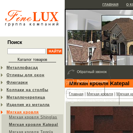
ГЛАВНАЯ
О 
Поиск
Каталог товаров
Металлофасад
Обратный звонок
Отливы для окон
Выезд замерщика
Флюгарки
Мягкая кровля Katepal
Колпаки на столбы
Посчитайте мне
Главная
|
Мягкая кровля
|
Мягкая к
Металлочерепица
Сравнительный расчет
Изделия из металла
Мягкая кровля
Мягкая кровля Shinglas
Мягкая кровля Katepal
Мягкая кровля Tegola