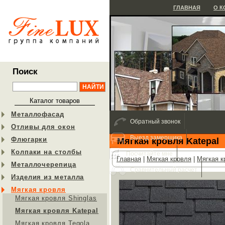
ГЛАВНАЯ
О 
Поиск
Каталог товаров
Металлофасад
Обратный звонок
Отливы для окон
Выезд замерщика
Флюгарки
Мягкая кровля Katepal
Колпаки на столбы
Посчитайте мне
Главная
|
Мягкая кровля
|
Мягкая к
Металлочерепица
Сравнительный расчет
Изделия из металла
Мягкая кровля
Мягкая кровля Shinglas
Мягкая кровля Katepal
Мягкая кровля Tegola