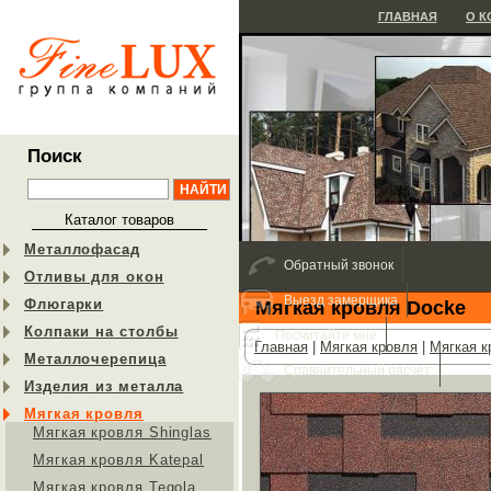
ГЛАВНАЯ
О 
Поиск
Каталог товаров
Металлофасад
Обратный звонок
Отливы для окон
Выезд замерщика
Флюгарки
Мягкая кровля Docke
Колпаки на столбы
Посчитайте мне
Главная
|
Мягкая кровля
|
Мягкая к
Металлочерепица
Сравнительный расчет
Изделия из металла
Мягкая кровля
Мягкая кровля Shinglas
Мягкая кровля Katepal
Мягкая кровля Tegola