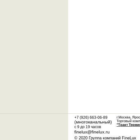
+7 (926) 663-06-89
г.Москва, Яро
Торговый ком
(многоканальный)
"Тракт Терми
с 9 до 19 часов
finelux@finelux.ru
© 2020 Группа компаний FineLux