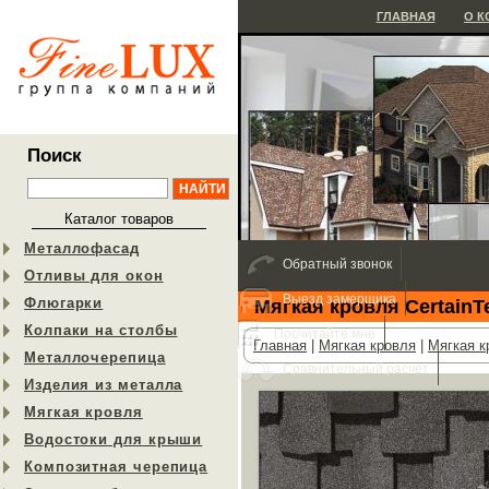
ГЛАВНАЯ
О 
Поиск
Каталог товаров
Металлофасад
Обратный звонок
Отливы для окон
Выезд замерщика
Флюгарки
Мягкая кровля CertainT
Колпаки на столбы
Посчитайте мне
Главная
|
Мягкая кровля
|
Мягкая к
Металлочерепица
Сравнительный расчет
Изделия из металла
Мягкая кровля
Водостоки для крыши
Композитная черепица