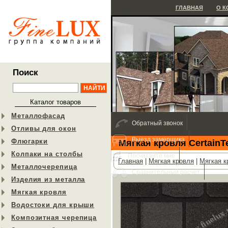
ГЛАВНАЯ
О 
Поиск
Каталог товаров
Металлофасад
Обратный звонок
Отливы для окон
Выезд замерщика
Флюгарки
Мягкая кровля CertainT
Колпаки на столбы
Посчитайте мне
Главная
|
Мягкая кровля
|
Мягкая к
Металлочерепица
Сравнительный расчет
Изделия из металла
Мягкая кровля
Водостоки для крыши
Композитная черепица