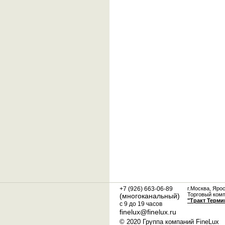
+7 (926) 663-06-89
г.Москва, Яро
Торговый ком
(многоканальный)
"Тракт Терми
с 9 до 19 часов
finelux@finelux.ru
© 2020 Группа компаний FineLux