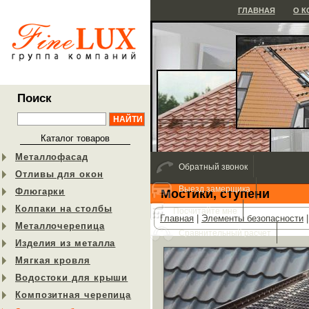
ГЛАВНАЯ
О 
Поиск
Каталог товаров
Металлофасад
Обратный звонок
Отливы для окон
Выезд замерщика
Флюгарки
Мостики, ступени
Колпаки на столбы
Посчитайте мне
Главная
|
Элементы безопасности
Металлочерепица
Сравнительный расчет
Изделия из металла
Мягкая кровля
Водостоки для крыши
Композитная черепица