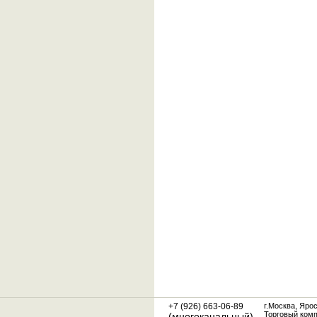
+7 (926) 663-06-89
г.Москва, Яро
Торговый ком
(многоканальный)