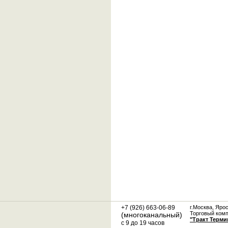
+7 (926) 663-06-89
г.Москва, Яро
Торговый ком
(многоканальный)
"Тракт Терми
с 9 до 19 часов