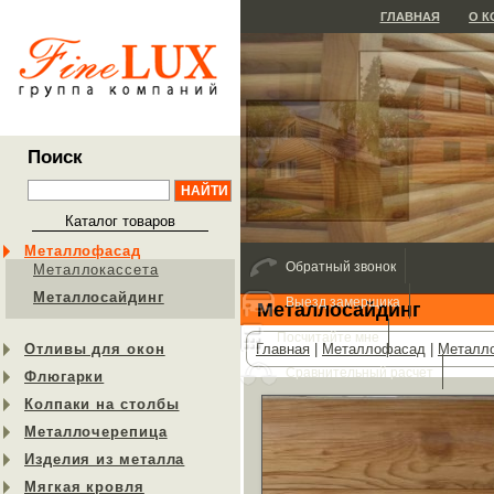
ГЛАВНАЯ
О 
Поиск
Каталог товаров
Металлофасад
Обратный звонок
Металлокассета
Металлосайдинг
Выезд замерщика
Металлосайдинг
Посчитайте мне
Отливы для окон
Главная
|
Металлофасад
|
Металло
Сравнительный расчет
Флюгарки
Колпаки на столбы
Металлочерепица
Изделия из металла
Мягкая кровля