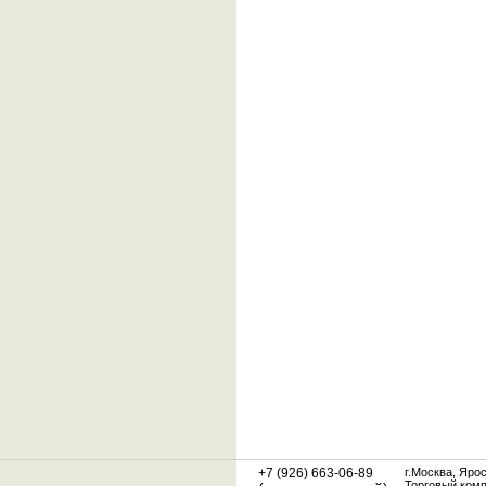
+7 (926) 663-06-89
г.Москва, Яро
Торговый ком