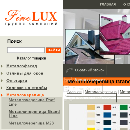
ГЛАВНАЯ
О 
Поиск
Каталог товаров
Металлофасад
Обратный звонок
Отливы для окон
Выезд замерщика
Флюгарки
Металлочерепица Grand
Колпаки на столбы
Посчитайте мне
Главная
|
Металлочерепица
|
Метал
Металлочерепица
Сравнительный расчет
Металлочерепица Roof
Line
Металлочерепица Grand
Line
Металлочерепица М28