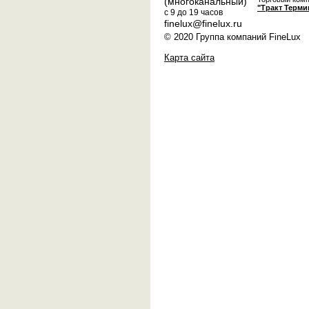
(многоканальный)
"Тракт Терми
с 9 до 19 часов
finelux@finelux.ru
© 2020 Группа компаний FineLux
Карта сайта