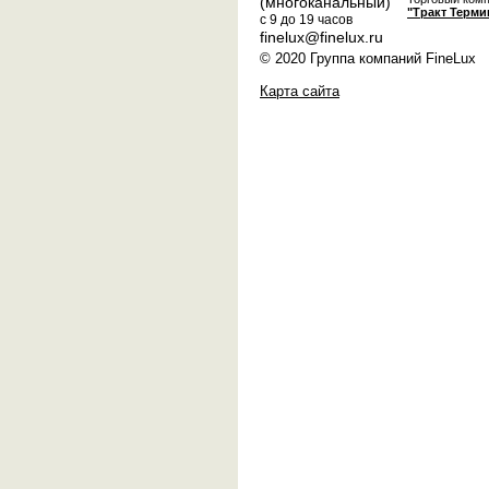
(многоканальный)
"Тракт Терми
с 9 до 19 часов
finelux@finelux.ru
© 2020 Группа компаний FineLux
Карта сайта