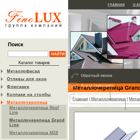
ГЛАВНАЯ
О 
Поиск
Каталог товаров
Металлофасад
Обратный звонок
Отливы для окон
Выезд замерщика
Флюгарки
Металлочерепица Grand
Колпаки на столбы
Посчитайте мне
Главная
|
Металлочерепица
|
Метал
Металлочерепица
Сравнительный расчет
Металлочерепица Roof
Line
Металлочерепица Grand
Line
Металлочерепица М28