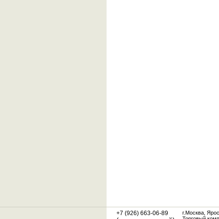
+7 (926) 663-06-89
г.Москва, Яро
Торговый ком